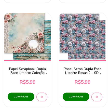
Papel Scrapbook Dupla
Papel Scrap Dupla Face
Face Litoarte Coleção
Litoarte Rosas 2 - SD-
Conjunto Aconchego -
1325
SD-1375
R$5,99
R$5,99