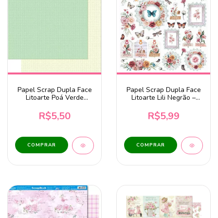
Papel Scrap Dupla Face
Papel Scrap Dupla Face
Litoarte Poá Verde
Litoarte Lili Negrão –
Pequeno - SD-0161
Coleção Mimo – Recorte-
SD1-102
R$5,50
R$5,99