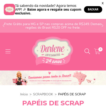
o
Frete Grátis para MG e SP nas compras acima de R$249. Demais
regiões do Brasil R$20 OFF no frete.
0
Início
>
SCRAPBOOK
>
PAPÉIS DE SCRAP
PAPÉIS DE SCRAP