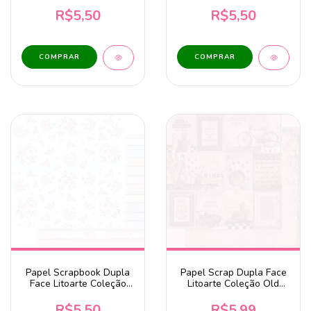
Bandeirolas - SD-1237
Coloridos - SD-0524
R$5,50
R$5,50
Papel Scrapbook Dupla
Papel Scrap Dupla Face
Face Litoarte Coleção
Litoarte Coleção Old
Linda Magia - Flores SD-
Days - SD-1285
1348
R$5,50
R$5,99