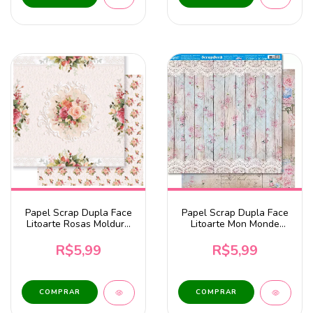
Papel Scrap Dupla Face
Papel Scrap Dupla Face
Litoarte Rosas Moldura
Litoarte Mon Monde
Vintage - SD-1330
Rose Bleu Postal - SD-
1273
R$5,99
R$5,99