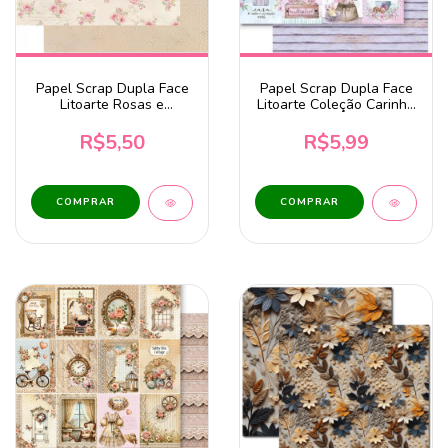
Papel Scrap Dupla Face
Papel Scrap Dupla Face
Litoarte Rosas e
Litoarte Coleção Carinho
Arabescos de Anjos -
Tags - SD-1239
SD-0493
R$5,50
R$5,99