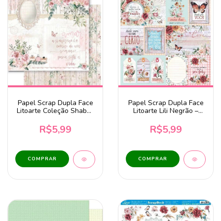
Papel Scrap Dupla Face
Papel Scrap Dupla Face
Litoarte Coleção Shabby
Litoarte Lili Negrão –
Chic Amar a Si - SD-
Coleção Mimo – Tags -
1234
SD1-101
R$5,99
R$5,99