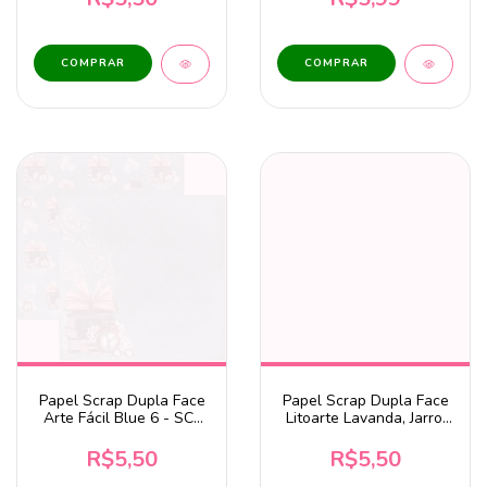
Papel Scrap Dupla Face
Papel Scrap Dupla Face
Arte Fácil Blue 6 - SC-
Litoarte Lavanda, Jarro,
777
Madeira Craquelada -
SD-1116
R$5,50
R$5,50