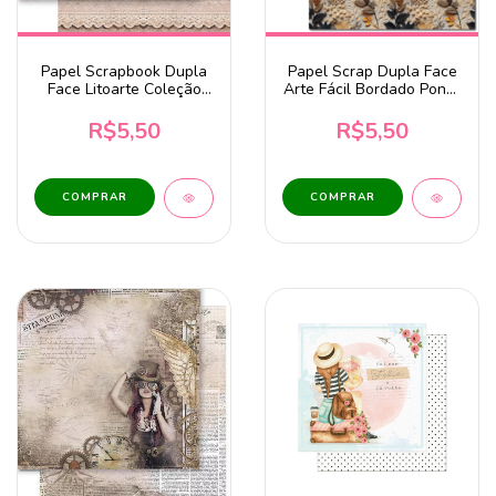
Papel Scrapbook Dupla
Papel Scrap Dupla Face
Face Litoarte Coleção
Arte Fácil Bordado Ponto
Conjunto Aconchego -
Alto 1 - SC-872
SD-1377
R$5,50
R$5,50