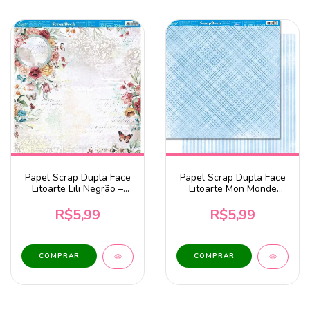
Papel Scrap Dupla Face
Papel Scrap Dupla Face
Litoarte Lili Negrão –
Litoarte Mon Monde
Coleção Mimo – Principal
Rose Bleu Xadrez e
- SD1-099
Listrado - SD-1278
R$5,99
R$5,99