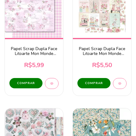
Papel Scrap Dupla Face
Papel Scrap Dupla Face
Litoarte Mon Monde
Litoarte Mon Monde
Rose Bleu – Rosas SD-
Frases - SD-1178
1277
R$5,99
R$5,50