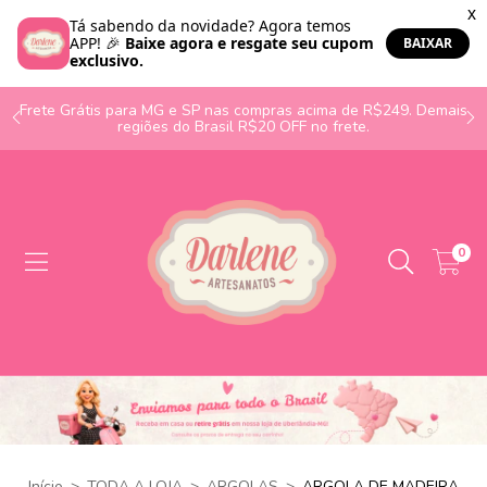
o
Frete Grátis para MG e SP nas compras acima de R$249. Demais
regiões do Brasil R$20 OFF no frete.
0
Início
>
TODA A LOJA
>
ARGOLAS
>
ARGOLA DE MADEIRA