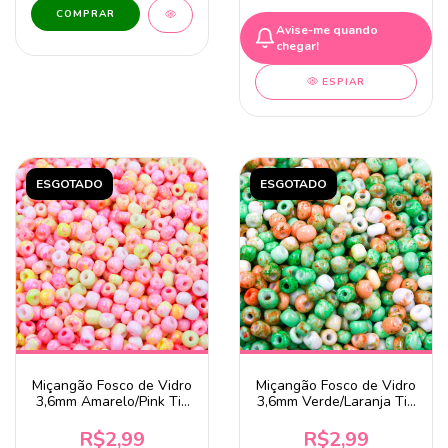
Avise-me quando
chegar!
ESPIAR
ESGOTADO
ESGOTADO
Miçangão Fosco de Vidro
Miçangão Fosco de Vidro
3,6mm Amarelo/Pink Tie
3,6mm Verde/Laranja Tie
Dye 20 Gramas
Dye 20 Gramas
R$2,99
R$2,99