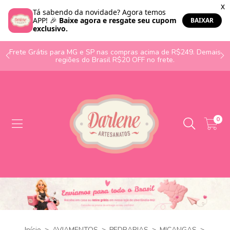
o
Frete Grátis para MG e SP nas compras acima de R$249. Demais
regiões do Brasil R$20 OFF no frete.
0
Início
>
AVIAMENTOS
>
PEDRARIAS
>
MIÇANGAS
>