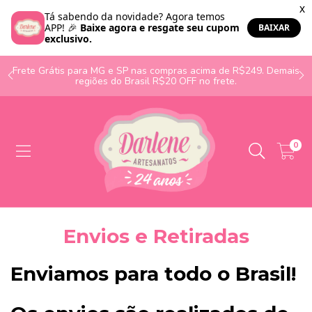
o
Frete Grátis para MG e SP nas compras acima de R$249. Demais
regiões do Brasil R$20 OFF no frete.
0
Envios e Retiradas
Enviamos para todo o Brasil!