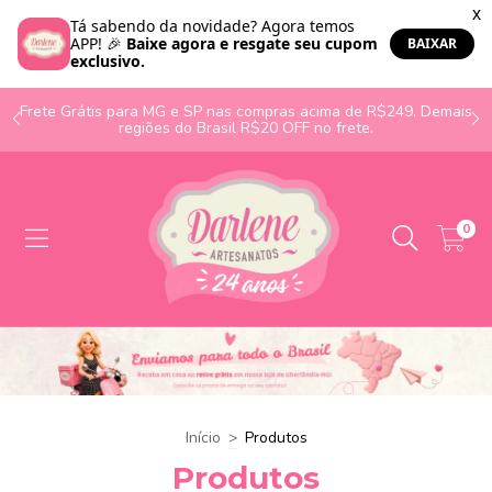
o
Frete Grátis para MG e SP nas compras acima de R$249. Demais
regiões do Brasil R$20 OFF no frete.
0
Início
>
Produtos
Produtos