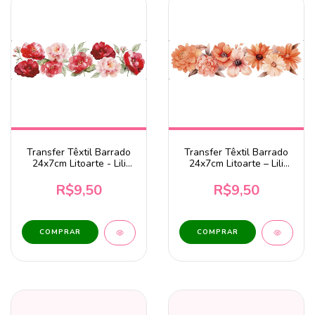
Transfer Têxtil Barrado
Transfer Têxtil Barrado
24x7cm Litoarte - Lili
24x7cm Litoarte – Lili
Rosas TTB4L-001
Floral Laranja TTB4L-
003
R$9,50
R$9,50