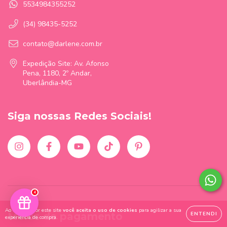
5534984355252
(34) 98435-5252
contato@darlene.com.br
Expedição Site: Av. Afonso
Pena, 1180, 2º Andar,
Uberlândia-MG
Siga nossas Redes Sociais!
4
Ao navegar por este site
você aceita o uso de cookies
para agilizar a sua
ENTENDI
Meios de pagamento
experiência de compra.