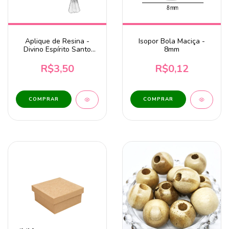
Aplique de Resina -
Isopor Bola Maciça -
Divino Espírito Santo
8mm
Pequeno com 2 unidades
4,5x3,5cm cód. 333
R$3,50
R$0,12