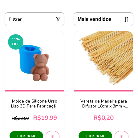
Filtrar
11
%
OFF
Molde de Silicone Urso
Vareta de Madeira para
Liso 3D Para Fabricação
Difusor 18cm x 3mm -
de Velas e Sabonetes
Unidade
Artesanais
R$19,99
R$0,20
R$22,50