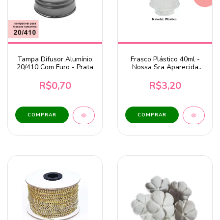
Tampa Difusor Alumínio
Frasco Plástico 40ml -
20/410 Com Furo - Prata
Nossa Sra Aparecida
Com Tampa Coroa
Dourada
R$0,70
R$3,20