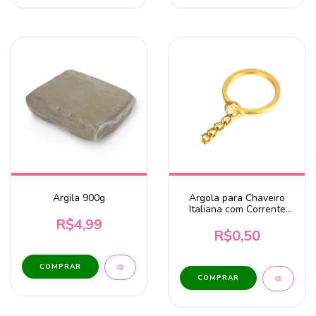
Argila 900g
Argola para Chaveiro
Italiana com Corrente
25mm Dourado -
R$4,99
Unidade
R$0,50