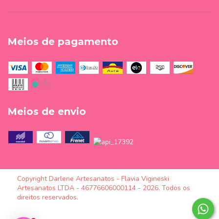
Meios de pagamento
Meios de envio
Copyright Darlene Artesanatos - Flavia Vigineski
Artesanatos LTDA - 46776606000114 - 2026. Todos os
direitos reservados.