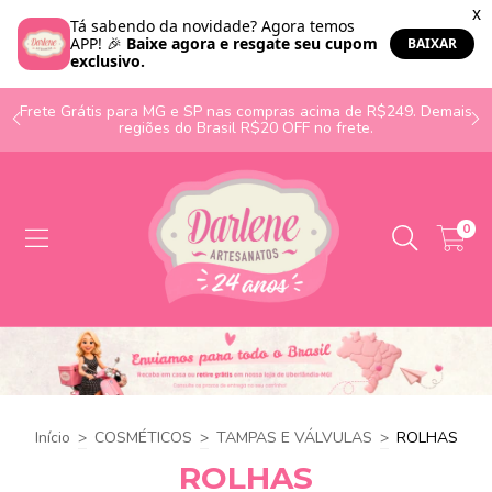
o
Frete Grátis para MG e SP nas compras acima de R$249. Demais
regiões do Brasil R$20 OFF no frete.
0
Início
>
COSMÉTICOS
>
TAMPAS E VÁLVULAS
>
ROLHAS
ROLHAS