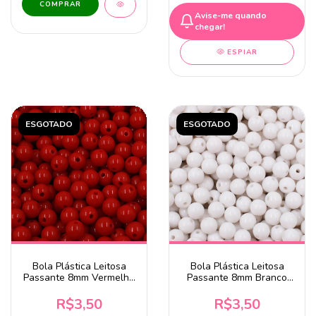
Avise-me quando
chegar!
ESPIAR
ESGOTADO
ESGOTADO
Bola Plástica Leitosa
Bola Plástica Leitosa
Passante 8mm Vermelho
Passante 8mm Branco
20 Gramas
20g
R$3,50
R$3,50