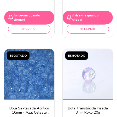
Avise-me quando
Avise-me quando
chegar!
chegar!
ESPIAR
ESPIAR
ESGOTADO
ESGOTADO
Bola Sextavada Acrílico
Bola Translúcida Irisada
10mm - Azul Celeste
8mm Roxo 20g
20g