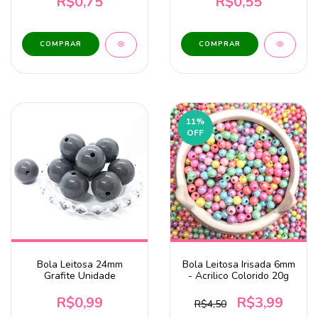
R$0,75
R$0,55
11
%
OFF
Bola Leitosa 24mm
Bola Leitosa Irisada 6mm
Grafite Unidade
- Acrilico Colorido 20g
R$0,99
R$3,99
R$4,50