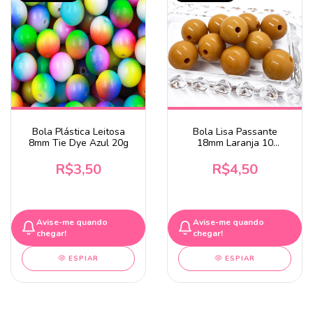
Bola Plástica Leitosa
Bola Lisa Passante
8mm Tie Dye Azul 20g
18mm Laranja 10
Unidade
R$3,50
R$4,50
Avise-me quando
Avise-me quando
chegar!
chegar!
ESPIAR
ESPIAR