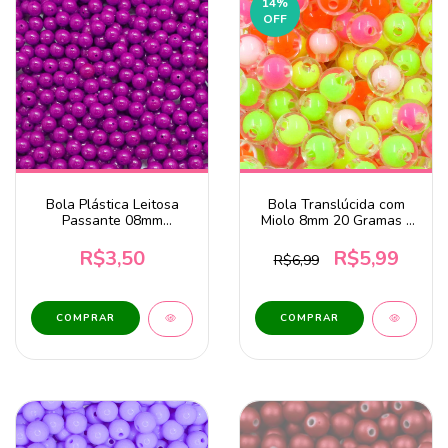
14
%
OFF
Bola Plástica Leitosa
Bola Translúcida com
Passante 08mm
Miolo 8mm 20 Gramas -
Magenta 20g
Coloridas
R$3,50
R$5,99
R$6,99