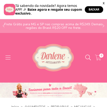
o
Frete Grátis para MG e SP nas compras acima de R$249. Demais
regiões do Brasil R$20 OFF no frete.
0
Início
>
AVIAMENTOS
>
PEDRARIAS
>
MIÇANGAS
>