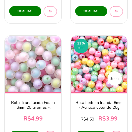
11
%
OFF
Bola Translúcida Fosca
Bola Leitosa Irisada 8mm
8mm 20 Gramas -
- Acrilico colorido 20g
Coloridas
R$4,99
R$3,99
R$4,50