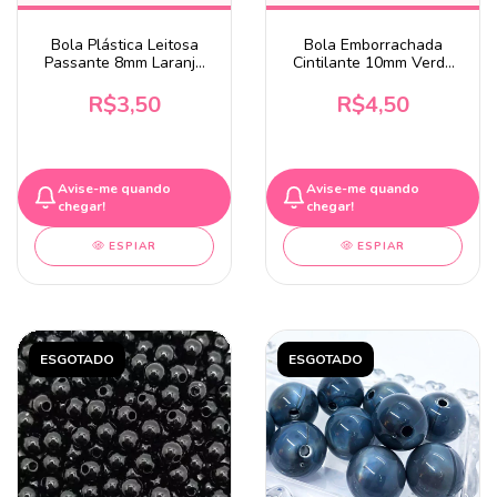
Bola Plástica Leitosa
Bola Emborrachada
Passante 8mm Laranja
Cintilante 10mm Verde
20 Gramas
Escuro 20 Gramas
R$3,50
R$4,50
Avise-me quando
Avise-me quando
chegar!
chegar!
ESPIAR
ESPIAR
ESGOTADO
ESGOTADO