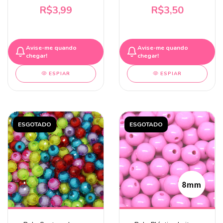
R$3,99
R$3,50
Avise-me quando
Avise-me quando
chegar!
chegar!
ESPIAR
ESPIAR
ESGOTADO
ESGOTADO