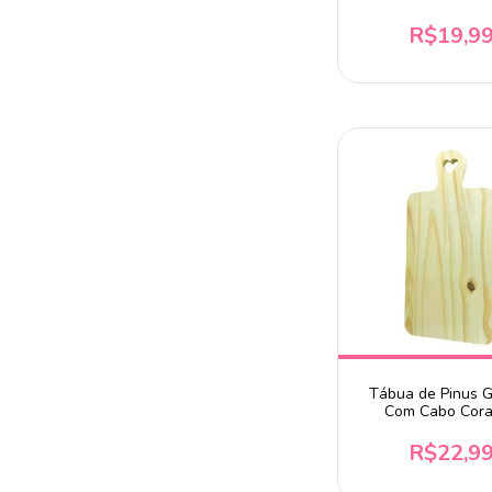
34x17,5cm
R$19,9
Tábua de Pinus 
Com Cabo Cor
18x36cm
R$22,9