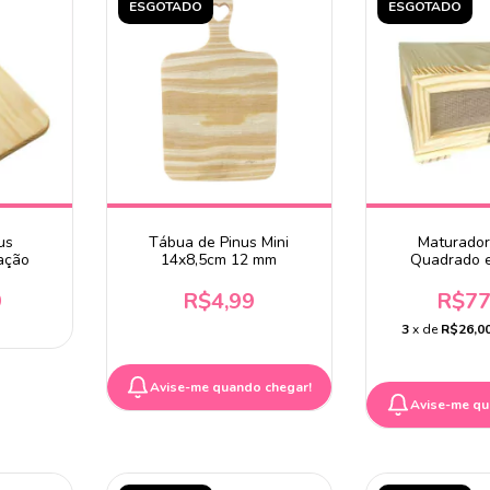
ESGOTADO
ESGOTADO
us
Tábua de Pinus Mini
Maturador
ação
14x8,5cm 12 mm
Quadrado 
9
R$4,99
R$77
3
x de
R$26,0
Avise-me quando chegar!
Avise-me qu