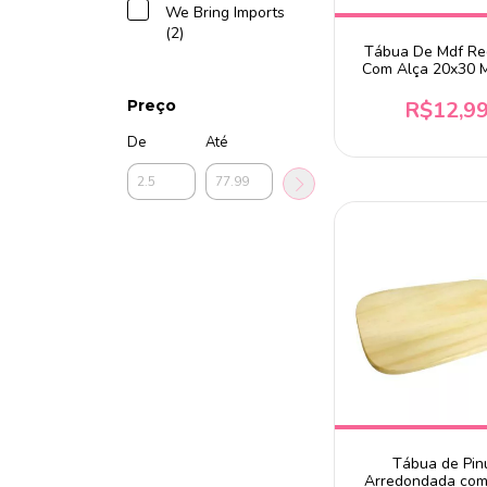
We Bring Imports
(2)
Tábua De Mdf R
Com Alça 20x30 M
Nix House
R$12,9
Preço
De
Até
Tábua de Pin
Arredondada co