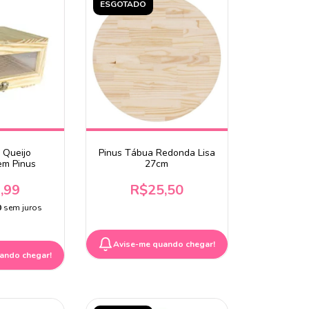
ESGOTADO
 Queijo
Pinus Tábua Redonda Lisa
em Pinus
27cm
,99
R$25,50
0
sem juros
Avise-me quando chegar!
ando chegar!