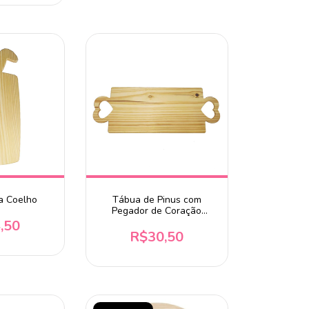
a Coelho
Tábua de Pinus com
Pegador de Coração
Vazado - 45x16,5x1cm
,50
R$30,50