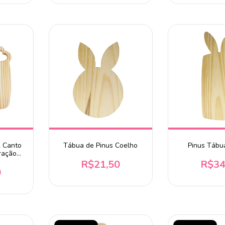
2 Canto
Tábua de Pinus Coelho
Pinus Tábu
ração
R$21,50
R$34
0