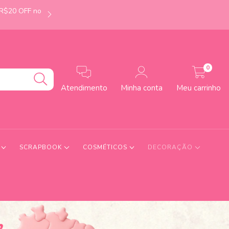
 R$20 OFF no
É de Uberlândia-MG? Faça seu pedido até às 12h e
0
Atendimento
Minha conta
Meu carrinho
S
SCRAPBOOK
COSMÉTICOS
DECORAÇÃO