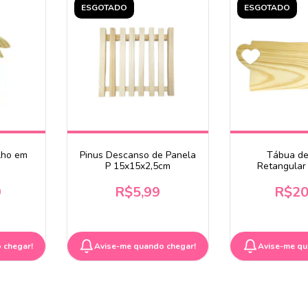
ESGOTADO
ESGOTADO
lho em
Pinus Descanso de Panela
Tábua de
P 15x15x2,5cm
Retangular
Vazado 3
9
R$5,99
R$20
 chegar!
Avise-me quando chegar!
Avise-me qu