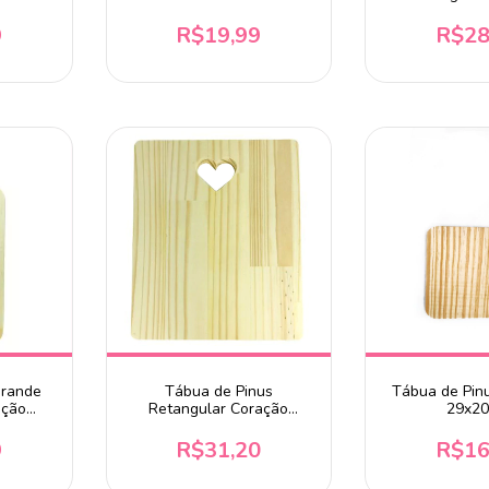
28x17cm
Vazado 4
9
R$19,99
R$28
Grande
Tábua de Pinus
Tábua de Pin
ação
Retangular Coração
29x2
25x30cm
9
R$31,20
R$16