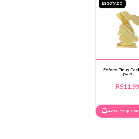
ESGOTADO
Enfeite Pinus Coe
Pé P
R$11,9
Avise-me quando