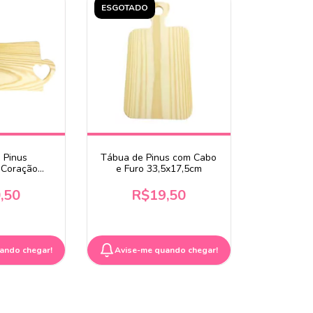
ESGOTADO
 Pinus
Tábua de Pinus com Cabo
 Coração
e Furo 33,5x17,5cm
8x12cm
,50
R$19,50
ando chegar!
Avise-me quando chegar!