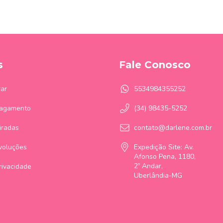
s
Fale Conosco
ar
5534984355252
Pagamento
(34) 98435-5252
iradas
contato@darlene.com.br
voluções
Expedição Site: Av.
Afonso Pena, 1180,
2º Andar,
Privacidade
Uberlândia-MG