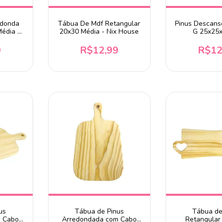
edonda
Tábua De Mdf Retangular
Pinus Descans
édia -
20x30 Média - Nix House
G 25x25
9
R$12,99
R$12
us
Tábua de Pinus
Tábua de
m Cabo
Arredondada com Cabo
Retangular