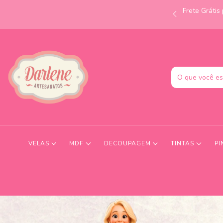
Frete Gráti
às 12h e receba no mesmo dia! Consulte condições.
VELAS
MDF
DECOUPAGEM
TINTAS
PI