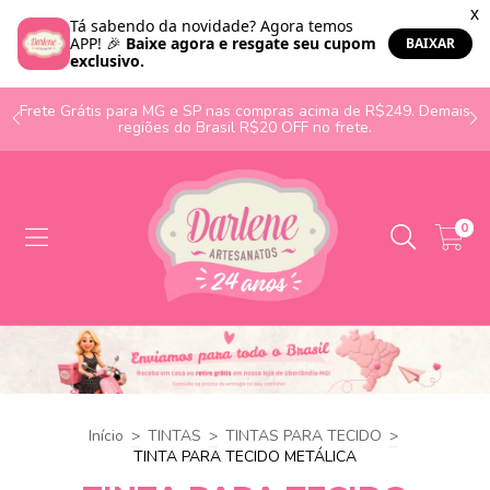
o
Frete Grátis para MG e SP nas compras acima de R$249. Demais
regiões do Brasil R$20 OFF no frete.
0
Início
>
TINTAS
>
TINTAS PARA TECIDO
>
TINTA PARA TECIDO METÁLICA