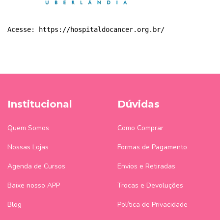
Acesse: 
https://hospitaldocancer.org.br/
Institucional
Dúvidas
Quem Somos
Como Comprar
Nossas Lojas
Formas de Pagamento
Agenda de Cursos
Envios e Retiradas
Baixe nosso APP
Trocas e Devoluções
Blog
Política de Privacidade