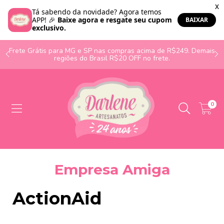
o
Frete Grátis para MG e SP nas compras acima de R$249. Demais
regiões do Brasil R$20 OFF no frete.
0
Empresa Amiga
ActionAid