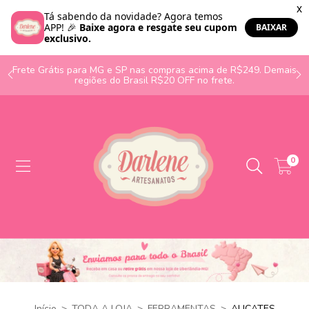
o
Frete Grátis para MG e SP nas compras acima de R$249. Demais
regiões do Brasil R$20 OFF no frete.
0
Início
>
TODA A LOJA
>
FERRAMENTAS
>
ALICATES