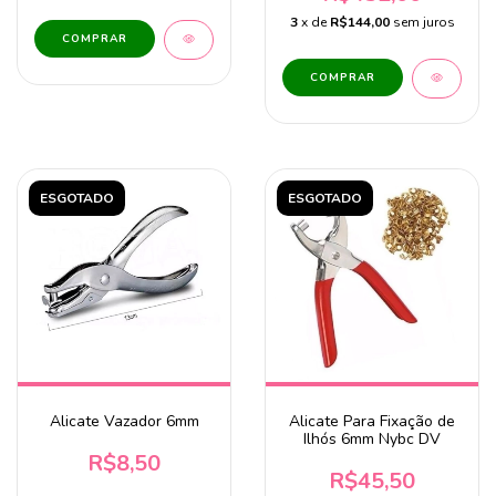
3
x de
R$144,00
sem juros
ESGOTADO
ESGOTADO
Alicate Vazador 6mm
Alicate Para Fixação de
Ilhós 6mm Nybc DV
R$8,50
R$45,50