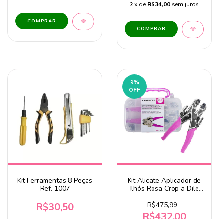
2
x de
R$34,00
sem juros
9
%
OFF
Kit Ferramentas 8 Peças
Kit Alicate Aplicador de
Ref. 1007
Ilhós Rosa Crop a Dile
Maleta - WER015
R$30,50
R$475,99
R$432,00