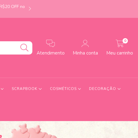
 R$20 OFF no
É de Uberlândia-MG? Faça seu pedido até às 12h e
0
Atendimento
Minha conta
Meu carrinho
S
SCRAPBOOK
COSMÉTICOS
DECORAÇÃO