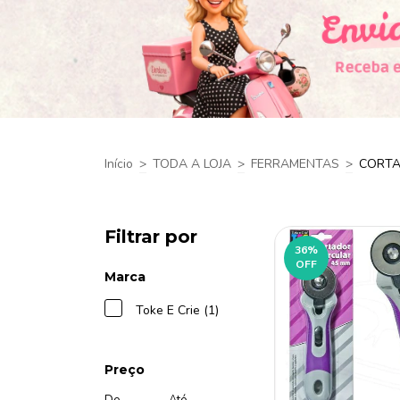
Início
>
TODA A LOJA
>
FERRAMENTAS
>
CORTA
Filtrar por
36
%
OFF
Marca
Toke E Crie (1)
Preço