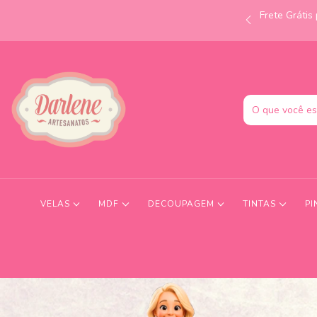
Frete Gráti
às 12h e receba no mesmo dia! Consulte condições.
VELAS
MDF
DECOUPAGEM
TINTAS
PI