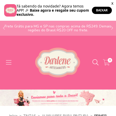
o
Frete Grátis para MG e SP nas compras acima de R$249. Demais
regiões do Brasil R$20 OFF no frete.
0
Início
>
TINTAS
>
AUXILIARES PARA PINTURA
>
PRIMER