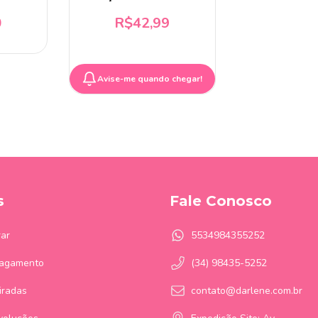
Folhas - Gatte
0
R$42,99
Avise-me quando chegar!
s
Fale Conosco
ar
5534984355252
Pagamento
(34) 98435-5252
iradas
contato@darlene.com.br