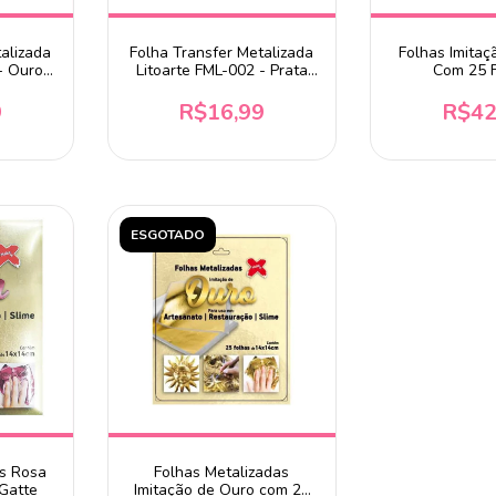
alizada
Folha Transfer Metalizada
Folhas Imitaç
- Ouro
Litoarte FML-002 - Prata
Com 25 
as
Com 10 Folhas
9
R$16,99
R$42
ESGOTADO
as Rosa
Folhas Metalizadas
Gatte
Imitação de Ouro com 25