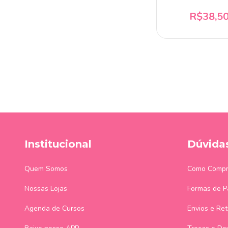
R$38,5
Institucional
Dúvida
Quem Somos
Como Compr
Nossas Lojas
Formas de 
Agenda de Cursos
Envios e Ret