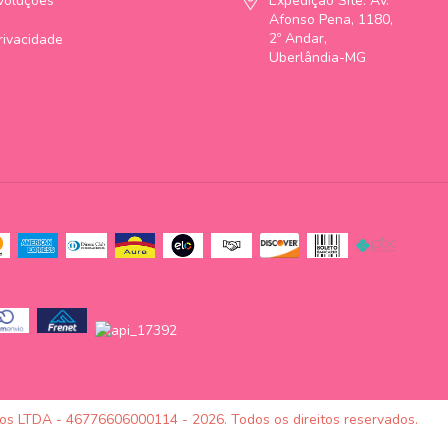
voluções
Expedição Site: Av.
Afonso Pena, 1180,
2º Andar,
Privacidade
Uberlândia-MG
tos LTDA - 46776606000114 - 2026. Todos os direitos reservados.