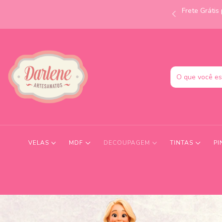
Frete Gráti
às 12h e receba no mesmo dia! Consulte condições.
VELAS
MDF
DECOUPAGEM
TINTAS
PI