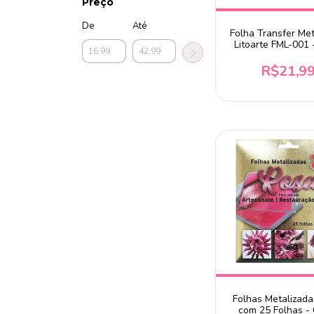
Preço
De
Até
Folha Transfer Met
Litoarte FML-001 
Com 10 Folh
R$21,9
Folhas Metalizad
com 25 Folhas - 