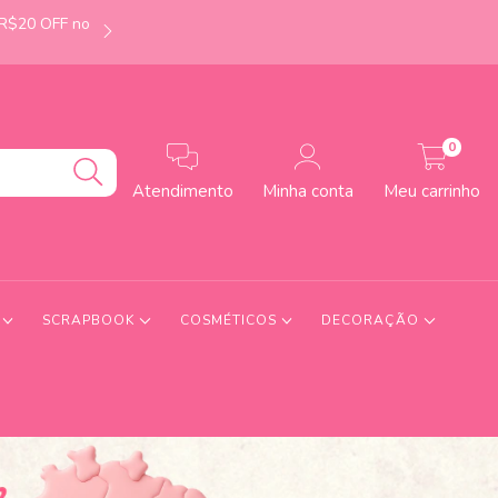
 R$20 OFF no
É de Uberlândia-MG? Faça seu pedido até às 12h e
0
Atendimento
Minha conta
Meu carrinho
S
SCRAPBOOK
COSMÉTICOS
DECORAÇÃO