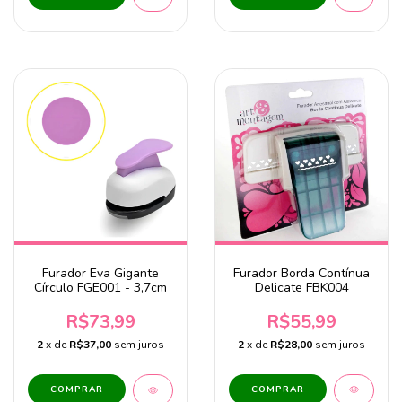
Furador Borda Contínua
Furador Eva Gigante
Delicate FBK004
Círculo FGE001 - 3,7cm
R$55,99
R$73,99
2
x de
R$28,00
sem juros
2
x de
R$37,00
sem juros