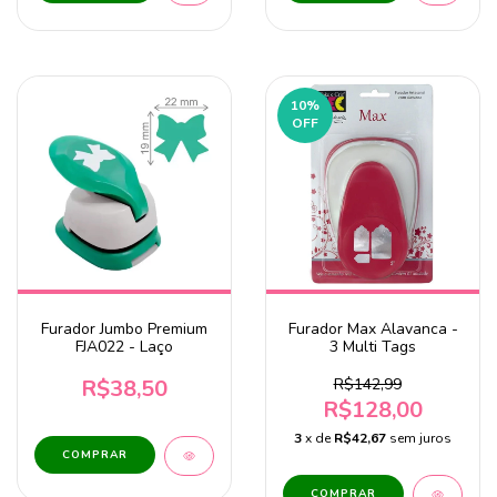
10
%
OFF
Furador Jumbo Premium
Furador Max Alavanca -
FJA022 - Laço
3 Multi Tags
R$38,50
R$142,99
R$128,00
3
x de
R$42,67
sem juros