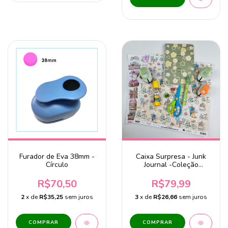
Furador de Eva 38mm -
Caixa Surpresa - Junk
Círculo
Journal -Coleção
Descubra seu Dom
R$70,50
R$79,99
2
x de
R$35,25
sem juros
3
x de
R$26,66
sem juros