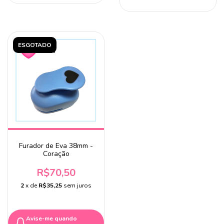
ESGOTADO
Furador de Eva 38mm -
Coração
R$70,50
2
x de
R$35,25
sem juros
Avise-me quando