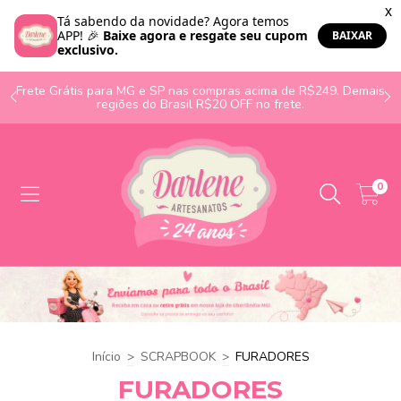
o
Frete Grátis para MG e SP nas compras acima de R$249. Demais
regiões do Brasil R$20 OFF no frete.
0
Início
>
SCRAPBOOK
>
FURADORES
FURADORES