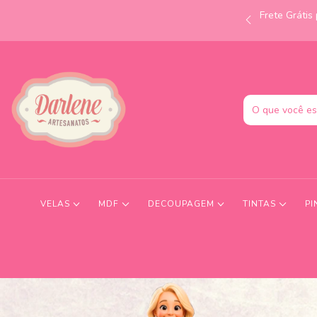
Frete Gráti
às 12h e receba no mesmo dia! Consulte condições.
VELAS
MDF
DECOUPAGEM
TINTAS
PI