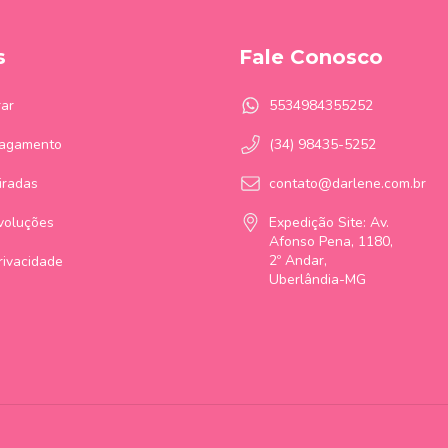
s
Fale Conosco
ar
5534984355252
Pagamento
(34) 98435-5252
iradas
contato@darlene.com.br
voluções
Expedição Site: Av.
Afonso Pena, 1180,
2º Andar,
Privacidade
Uberlândia-MG