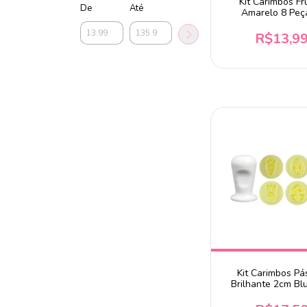
Kit Carimbos Fr
De
Até
Amarelo 8 Peç
BlueStar D
R$13,9
Kit Carimbos P
Brilhante 2cm Bl