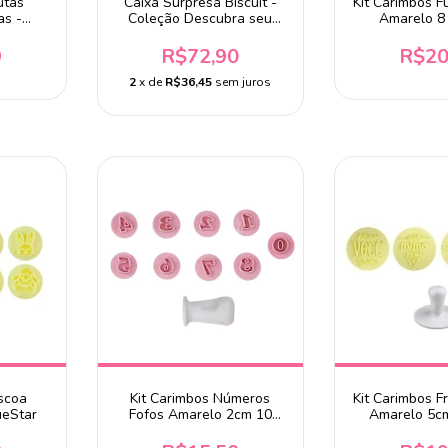
utas
Caixa Surpresa Biscuit -
Kit Carimbos F
as -
Coleção Descubra seu
Amarelo 8
V
Dom
BlueSt
9
R$72,90
R$20
2
x de
R$36,45
sem juros
áscoa
Kit Carimbos Números
Kit Carimbos F
ueStar
Fofos Amarelo 2cm 10
Amarelo 5cm
Peças BlueStar