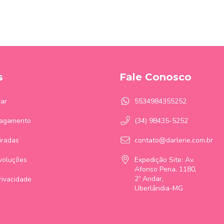
s
Fale Conosco
ar
5534984355252
Pagamento
(34) 98435-5252
iradas
contato@darlene.com.br
voluções
Expedição Site: Av.
Afonso Pena, 1180,
2º Andar,
Privacidade
Uberlândia-MG