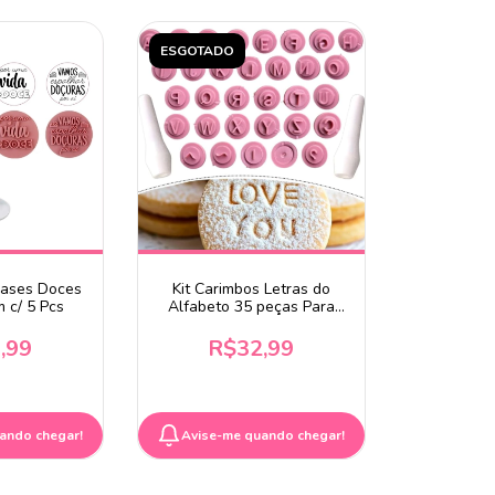
ESGOTADO
rases Doces
Kit Carimbos Letras do
 c/ 5 Pcs
Alfabeto 35 peças Para
Doces e Biscuit
,99
R$32,99
ando chegar!
Avise-me quando chegar!