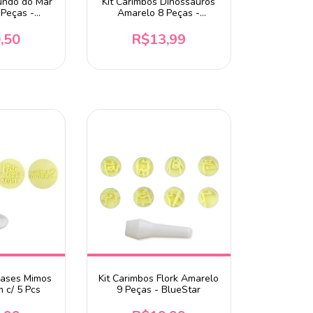
undo do Mar
Kit Carimbos Dinossauros
 Peças -
Amarelo 8 Peças -
ar DV
BlueStar DV
,50
R$13,99
rases Mimos
Kit Carimbos Flork Amarelo
 c/ 5 Pcs
9 Peças - BlueStar