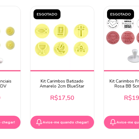
ESGOTADO
ESGOTADO
nciais
Kit Carimbos Batizado
Kit Carimbos F
 DV
Amarelo 2cm BlueStar
Rosa BB 5cm
9
R$17,50
R$19
 chegar!
Avise-me quando chegar!
Avise-me qu