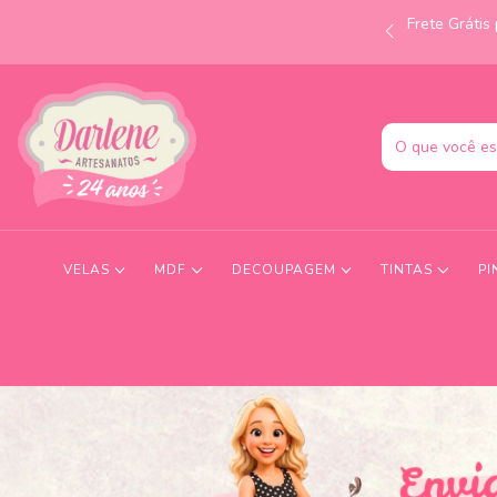
Frete Gráti
às 12h e receba no mesmo dia! Consulte condições.
VELAS
MDF
DECOUPAGEM
TINTAS
PI