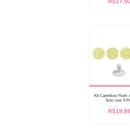
R$17,5
Kit Carimbos Flork
5cm com 5 P
R$19,9