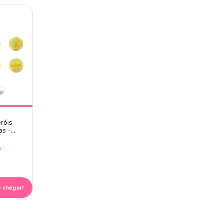
róis
as -
9
 chegar!