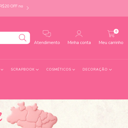
 R$20 OFF no
É de Uberlândia-MG? Faça seu pedido até às 12h e
0
Atendimento
Minha conta
Meu carrinho
S
SCRAPBOOK
COSMÉTICOS
DECORAÇÃO