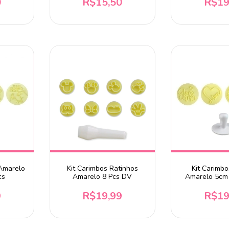
0
R$15,50
R$19
 Amarelo
Kit Carimbos Ratinhos
Kit Carimbo
cs
Amarelo 8 Pcs DV
Amarelo 5cm
9
R$19,99
R$19