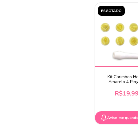
ESGOTADO
Kit Carimbos He
Amarelo 4 Peç
BlueStar
R$19,9
Avise-me quando