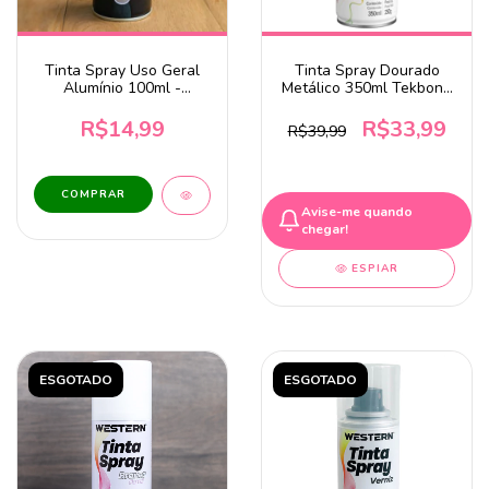
Tinta Spray Uso Geral
Tinta Spray Dourado
Alumínio 100ml -
Metálico 350ml Tekbond
WESTERN
DV
R$14,99
R$33,99
R$39,99
Avise-me quando
chegar!
ESPIAR
ESGOTADO
ESGOTADO