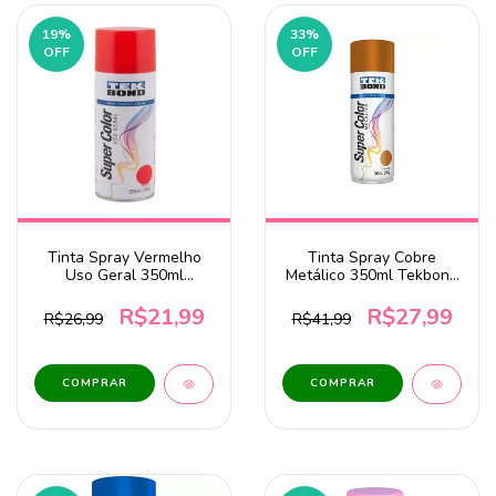
19
%
33
%
OFF
OFF
Tinta Spray Vermelho
Tinta Spray Cobre
Uso Geral 350ml
Metálico 350ml Tekbond
Tekbond
DV
R$21,99
R$27,99
R$26,99
R$41,99