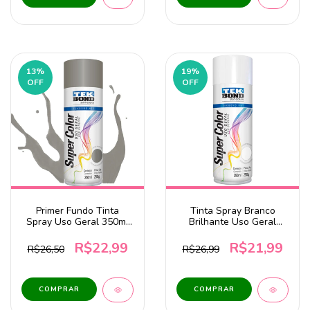
13
%
19
%
OFF
OFF
Primer Fundo Tinta
Tinta Spray Branco
Spray Uso Geral 350ml
Brilhante Uso Geral
Tekbond
350ml Tekbond DV
R$22,99
R$21,99
R$26,50
R$26,99