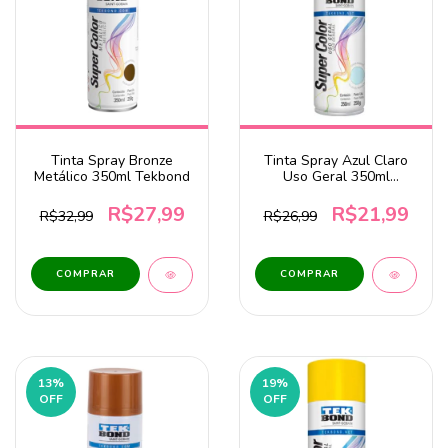
Tinta Spray Bronze
Tinta Spray Azul Claro
Metálico 350ml Tekbond
Uso Geral 350ml
Tekbond
R$27,99
R$21,99
R$32,99
R$26,99
13
%
19
%
OFF
OFF