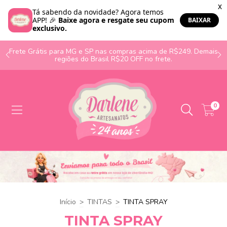
o
Frete Grátis para MG e SP nas compras acima de R$249. Demais
regiões do Brasil R$20 OFF no frete.
0
Início
>
TINTAS
>
TINTA SPRAY
TINTA SPRAY