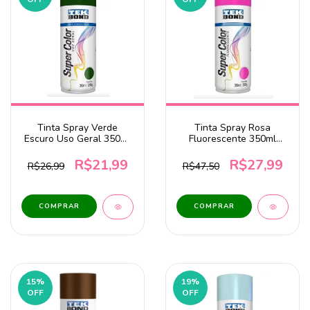
Tinta Spray Verde
Tinta Spray Rosa
Escuro Uso Geral 350ml
Fluorescente 350ml
Tekbond
Tekbond
R$21,99
R$27,99
R$26,99
R$47,50
15
%
19
%
OFF
OFF