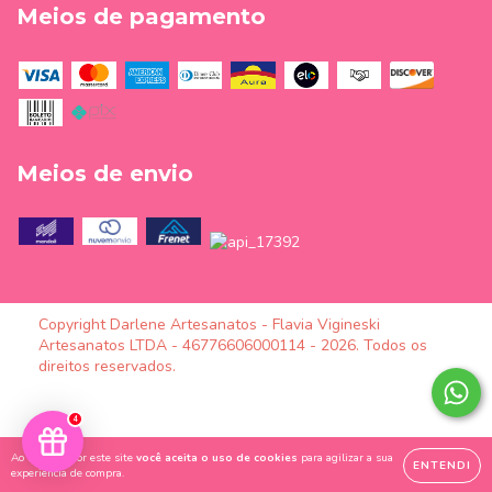
Meios de pagamento
Meios de envio
Copyright Darlene Artesanatos - Flavia Vigineski
Artesanatos LTDA - 46776606000114 - 2026. Todos os
direitos reservados.
4
Ao navegar por este site
você aceita o uso de cookies
para agilizar a sua
ENTENDI
experiência de compra.