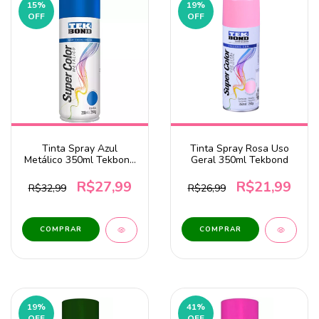
15
%
19
%
OFF
OFF
Tinta Spray Azul
Tinta Spray Rosa Uso
Metálico 350ml Tekbond
Geral 350ml Tekbond
DV
R$27,99
R$21,99
R$32,99
R$26,99
19
%
41
%
OFF
OFF