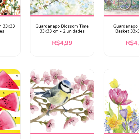
on 33x33
Guardanapo Blossom Time
Guardanapo 
des
33x33 cm - 2 unidades
Basket 33x
unida
R$4,99
R$4