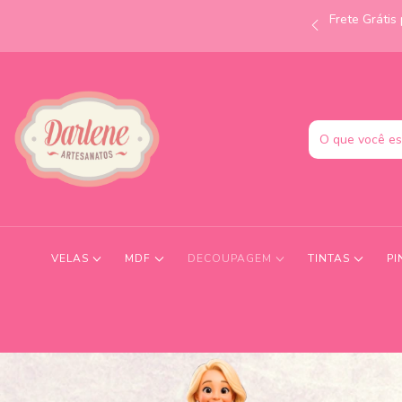
Frete Gráti
às 12h e receba no mesmo dia! Consulte condições.
VELAS
MDF
DECOUPAGEM
TINTAS
PI