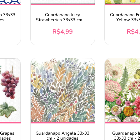
a 33x33
Guardanapo Juicy
Guardanapo F
des
Strawberries 33x33 cm - 2
Yellow 33x
unidades
unida
R$4,99
R$4
 Grapes
Guardanapo Angela 33x33
Guardanapo I
idades
cm - 2 unidades
33x33 cm - 