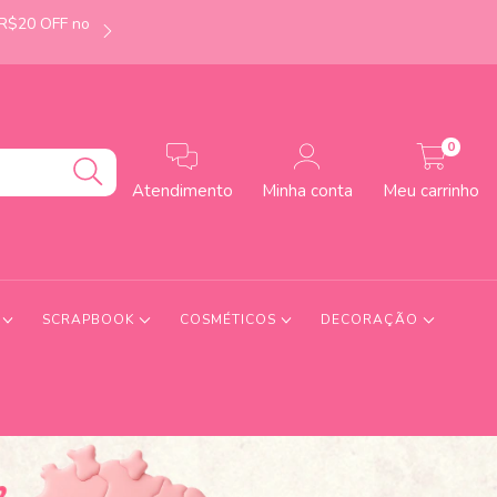
 R$20 OFF no
É de Uberlândia-MG? Faça seu pedido até às 12h e
0
Atendimento
Minha conta
Meu carrinho
S
SCRAPBOOK
COSMÉTICOS
DECORAÇÃO