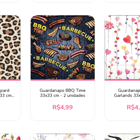
opard
Guardanapo BBQ Time
Guardanap
33 cm -
33x33 cm - 2 unidades
Garlands 33
unida
R$4,99
R$4