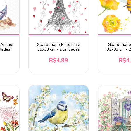
 Anchor
Guardanapo Paris Love
Guardanapo
idades
33x33 cm - 2 unidades
33x33 cm - 
R$4,99
R$4