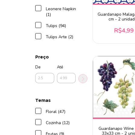
Leonere Napkin
Guardanapo Malag
(1)
cm - 2 unida
Tulips (94)
R$4,99
Tulips Arte (2)
Preço
De
Até
Temas
Floral (47)
Cozinha (12)
Guardanapo Wine
33x33 cm - 2 un
Frutas (9)