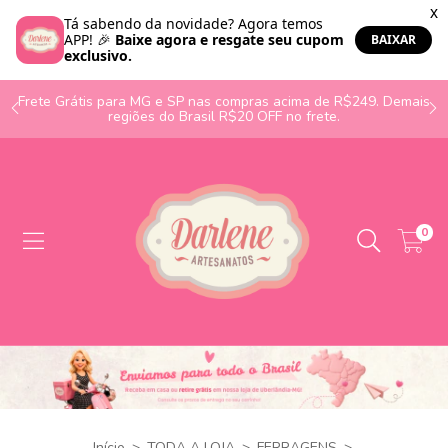
o
Frete Grátis para MG e SP nas compras acima de R$249. Demais
regiões do Brasil R$20 OFF no frete.
0
Início
>
TODA A LOJA
>
FERRAGENS
>