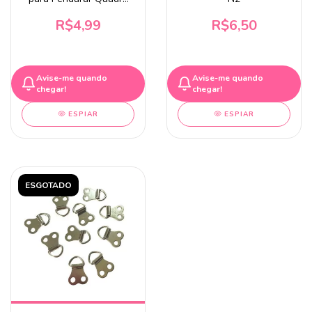
12 Peças
R$4,99
R$6,50
Avise-me quando
Avise-me quando
chegar!
chegar!
ESPIAR
ESPIAR
ESGOTADO