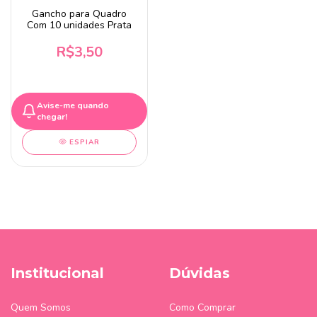
Gancho para Quadro
Com 10 unidades Prata
R$3,50
Avise-me quando
chegar!
ESPIAR
Institucional
Dúvidas
Quem Somos
Como Comprar