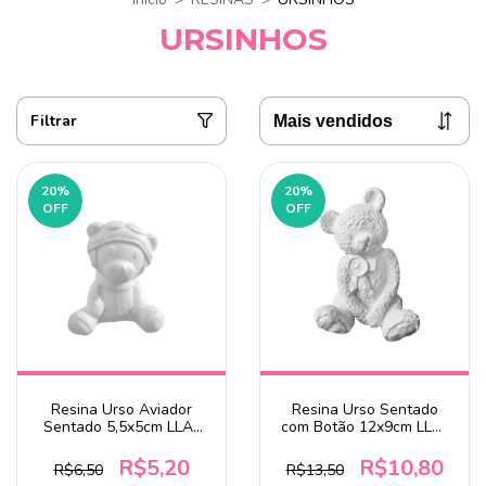
URSINHOS
Filtrar
20
%
20
%
OFF
OFF
Resina Urso Aviador
Resina Urso Sentado
Sentado 5,5x5cm LLA-
com Botão 12x9cm LLA-
414 - DV
406
R$5,20
R$10,80
R$6,50
R$13,50