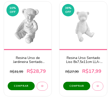
10
%
36
%
OFF
OFF
Resina Urso de
Resina Urso Sentado
Jardineira Sentado
Liso 8x7,5x11cm LLA-
Texturizado 7,5x9x11cm
410
LLA-384
R$28,79
R$17,99
R$31,99
R$27,99