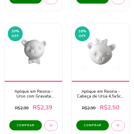
20
%
16
%
OFF
OFF
Aplique em Resina -
Aplique em Resina -
Urso com Gravata
Cabeça de Ursa 4,5x5cm
4x4,5cm LLA-380
LLA-387
R$2,39
R$2,50
R$2,99
R$2,99