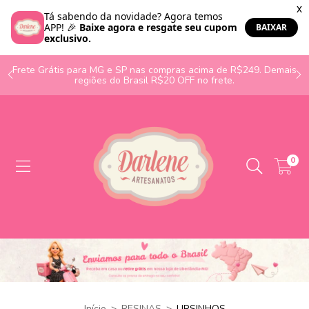
o
Frete Grátis para MG e SP nas compras acima de R$249. Demais
regiões do Brasil R$20 OFF no frete.
0
Início
>
RESINAS
>
URSINHOS