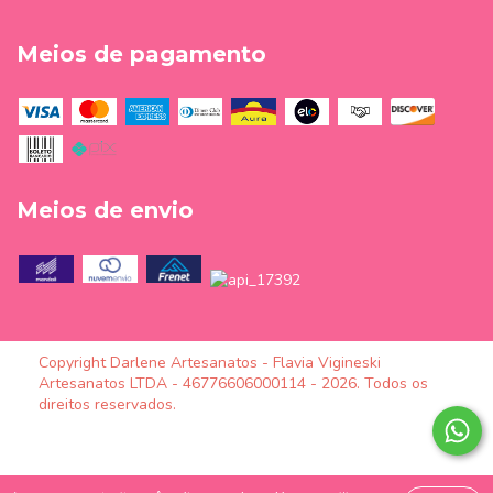
Meios de pagamento
Meios de envio
Copyright Darlene Artesanatos - Flavia Vigineski
Artesanatos LTDA - 46776606000114 - 2026. Todos os
direitos reservados.