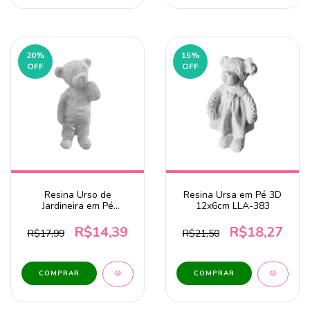
20
%
15
%
OFF
OFF
Resina Urso de
Resina Ursa em Pé 3D
Jardineira em Pé
12x6cm LLA-383
12x5,5x3cm LLA-408
R$14,39
R$18,27
R$17,99
R$21,50