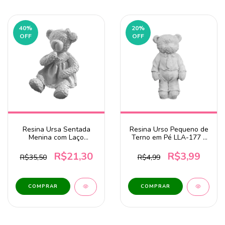
40
%
20
%
OFF
OFF
Resina Ursa Sentada
Resina Urso Pequeno de
Menina com Laço
Terno em Pé LLA-177 -
7,5x8,5x10,5cm LLA-407
7x4cm
R$21,30
R$3,99
R$35,50
R$4,99