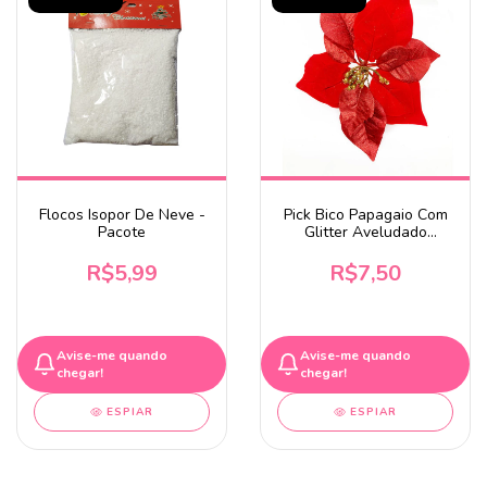
Flocos Isopor De Neve -
Pick Bico Papagaio Com
Pacote
Glitter Aveludado
Vermelho 23Cm
R$5,99
R$7,50
Avise-me quando
Avise-me quando
chegar!
chegar!
ESPIAR
ESPIAR