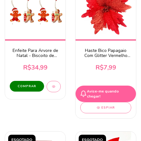
Enfeite Para Árvore de
Haste Bico Papagaio
Natal - Biscoito de
Com Glitter Vermelho
Gengibre 6cm - 12
15cm
unidades
R$34,99
R$7,99
Avise-me quando
chegar!
ESPIAR
ESGOTADO
ESGOTADO