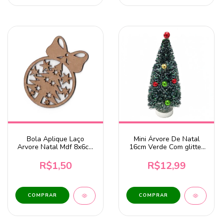
Bola Aplique Laço
Mini Árvore De Natal
Arvore Natal Mdf 8x6cm
16cm Verde Com glitter
DV
Furta Cor e Bola
Miçanga
R$1,50
R$12,99