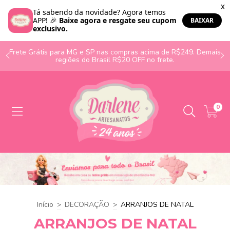
o
Frete Grátis para MG e SP nas compras acima de R$249. Demais
regiões do Brasil R$20 OFF no frete.
0
Início
>
DECORAÇÃO
>
ARRANJOS DE NATAL
ARRANJOS DE NATAL