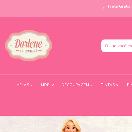
Frete Gráti
às 12h e receba no mesmo dia! Consulte condições.
VELAS
MDF
DECOUPAGEM
TINTAS
PI