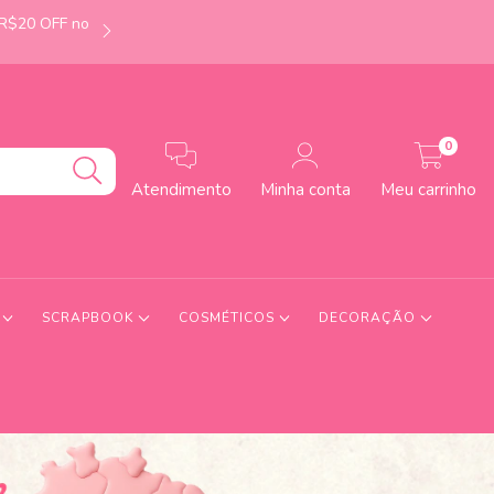
 R$20 OFF no
É de Uberlândia-MG? Faça seu pedido até às 12h e
0
Atendimento
Minha conta
Meu carrinho
S
SCRAPBOOK
COSMÉTICOS
DECORAÇÃO