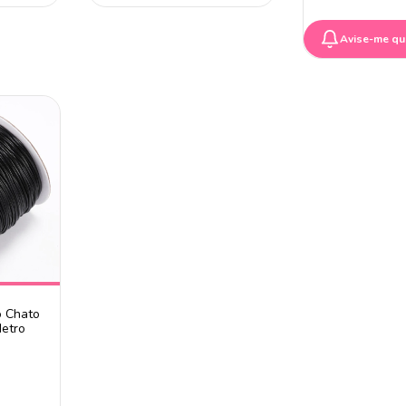
Avise-me qu
o Chato
Metro