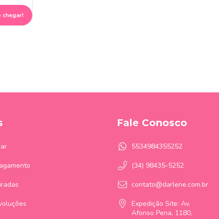
 chegar!
s
Fale Conosco
ar
5534984355252
Pagamento
(34) 98435-5252
iradas
contato@darlene.com.br
voluções
Expedição Site: Av.
Afonso Pena, 1180,