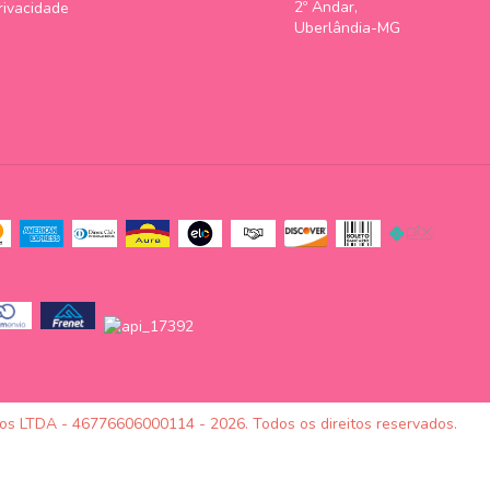
2º Andar,
Privacidade
Uberlândia-MG
tos LTDA - 46776606000114 - 2026. Todos os direitos reservados.