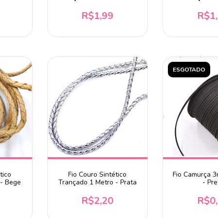
Choco
R$1,99
R$1
ESGOTADO
tico
Fio Couro Sintético
Fio Camurça 
 - Bege
Trançado 1 Metro - Prata
- Pre
R$2,20
R$0