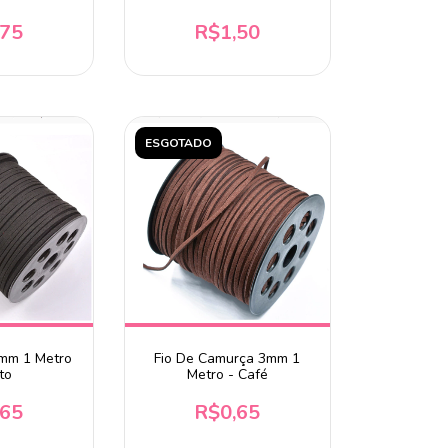
late
,75
R$1,50
ESGOTADO
3mm 1 Metro
Fio De Camurça 3mm 1
to
Metro - Café
,65
R$0,65