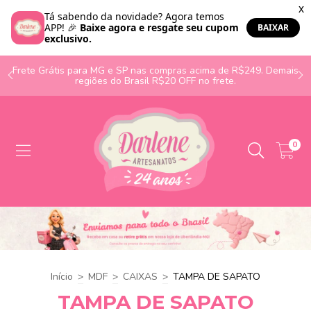
o
Frete Grátis para MG e SP nas compras acima de R$249. Demais
regiões do Brasil R$20 OFF no frete.
0
Início
>
MDF
>
CAIXAS
>
TAMPA DE SAPATO
TAMPA DE SAPATO