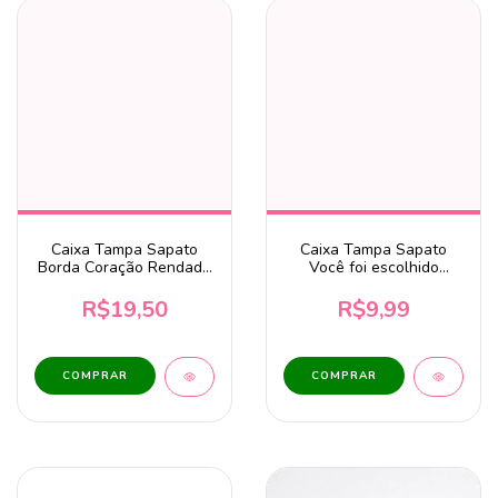
Caixa Tampa Sapato
Caixa Tampa Sapato
Borda Coração Rendado
Você foi escolhido
25x25x9 cm MDF Cru
13x11x10cm para 1
Caneca – MDF Cru
R$19,50
R$9,99