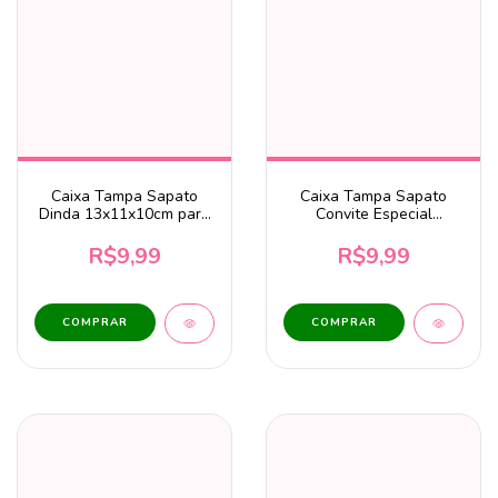
Caixa Tampa Sapato
Caixa Tampa Sapato
Dinda 13x11x10cm para
Convite Especial
1 caneca - MDF Cru
13x11x10cm para 1
Caneca – MDF Cru
R$9,99
R$9,99