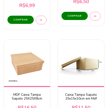
Ainda Nem Te Amo Tudo
R$6,50
em Mdf
R$6,99
COMPRAR
MDF Caixa Tampa
Caixa Tampa Sapato
Sapato 25X25X8cm
25x15x10cm em Mdf
R$16,50
R$11,50