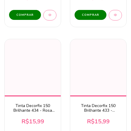
Tinta Decorfix 150
Tinta Decorfix 150
Brilhante 434 - Rosa
Brilhante 433 -
Opalina 37ml Corfix
Vermelho Topázio 37ml
Corfix
R$15,99
R$15,99