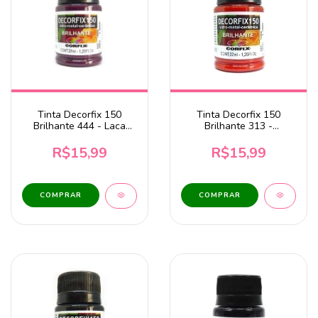
Tinta Decorfix 150
Tinta Decorfix 150
Brilhante 444 - Laca
Brilhante 313 -
Magenta 37ml Corfix
Vermelho Fogo 37ml
Corfix
R$15,99
R$15,99