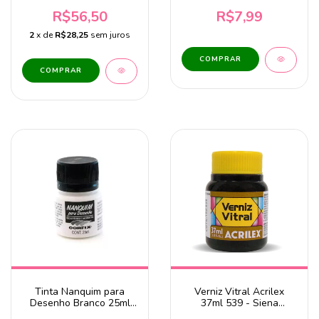
25ml Corfix
R$56,50
R$7,99
2
x de
R$28,25
sem juros
Tinta Nanquim para
Verniz Vitral Acrilex
Desenho Branco 25ml
37ml 539 - Siena
Corfix
Natural Fumê