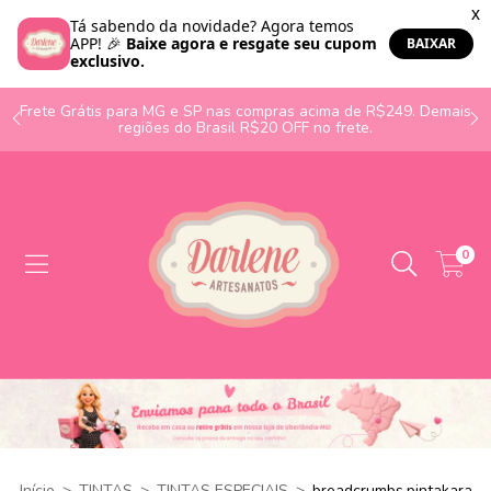
o
Frete Grátis para MG e SP nas compras acima de R$249. Demais
regiões do Brasil R$20 OFF no frete.
0
Início
>
TINTAS
>
TINTAS ESPECIAIS
>
breadcrumbs.pintakara