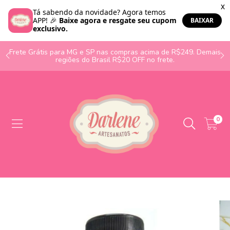
o
Frete Grátis para MG e SP nas compras acima de R$249. Demais
regiões do Brasil R$20 OFF no frete.
0