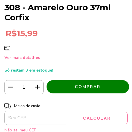
308 - Amarelo Ouro 37ml
Corfix
R$15,99
Ver mais detalhes
Só restam
3
em estoque!
Entregas para o CEP:
ALTERAR CEP
Meios de envio
CALCULAR
Não sei meu CEP