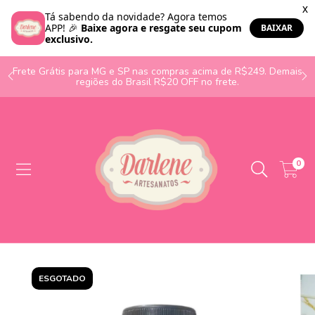
o
Frete Grátis para MG e SP nas compras acima de R$249. Demais
regiões do Brasil R$20 OFF no frete.
0
ESGOTADO