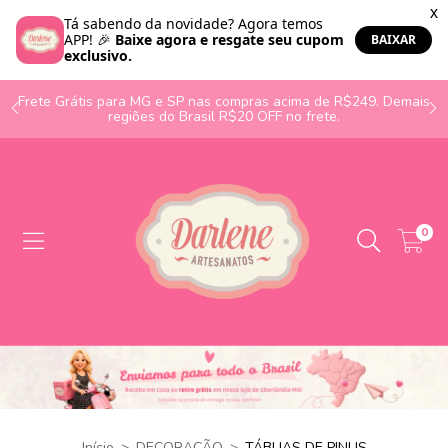
o
Frete Grátis para MG e SP nas compras acima de R$249. Demais
regiões do Brasil R$20 OFF no frete.
0
Início
>
DECORAÇÃO
>
TÁBUAS DE PINUS