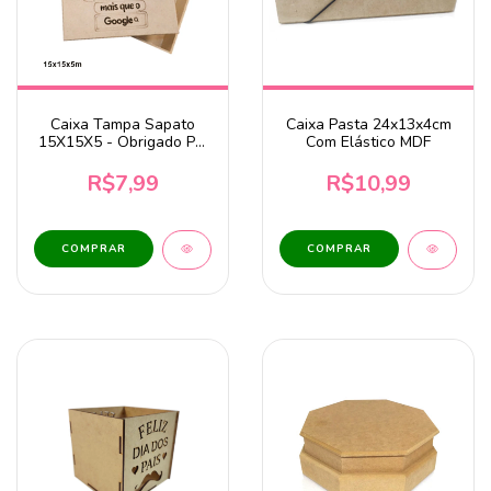
Caixa Tampa Sapato
Caixa Pasta 24x13x4cm
15X15X5 - Obrigado Pai
Com Elástico MDF
Por Me Ensinar Mais Que
O Google - MDF
R$7,99
R$10,99