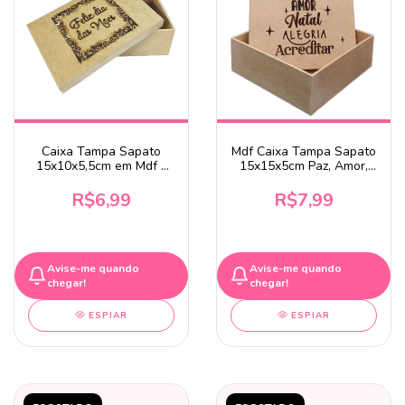
Caixa Tampa Sapato
Mdf Caixa Tampa Sapato
15x10x5,5cm em Mdf -
15x15x5cm Paz, Amor,
Moldura Feliz Dia Das
Natal, Alegria, Acreditar
Mães
R$6,99
R$7,99
Avise-me quando
Avise-me quando
chegar!
chegar!
ESPIAR
ESPIAR