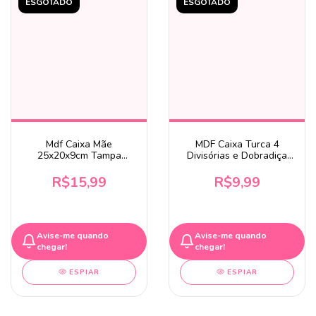
ESGOTADO
ESGOTADO
Mdf Caixa Mãe
MDF Caixa Turca 4
25x20x9cm Tampa
Divisórias e Dobradiça
Sapato
20x13x6,5cm
R$15,99
R$9,99
Avise-me quando
Avise-me quando
chegar!
chegar!
ESPIAR
ESPIAR