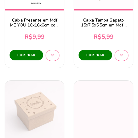
Caixa Presente em Mdf
Caixa Tampa Sapato
ME YOU 16x16x6cm com
15x7,5x5,5cm em Mdf -
Tampa Dobradiça
Mãe Igual a Minha Nem
o Google Acha
R$9,99
R$5,99