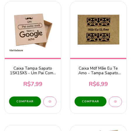
Caixa Tampa Sapato
Caixa Mdf Mãe Eu Te
15X15X5 - Um Pai Como
Amo - Tampa Sapato
Você Nem o Google
15x10x5,5cm
Acha - MDF
R$7,99
R$6,99