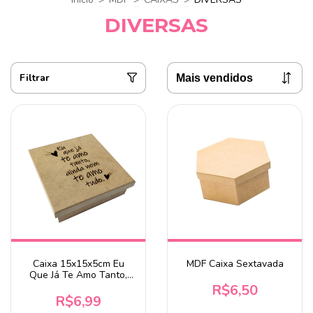
DIVERSAS
Filtrar
Caixa 15x15x5cm Eu
MDF Caixa Sextavada
Que Já Te Amo Tanto,
Ainda Nem Te Amo Tudo
R$6,50
em Mdf
R$6,99