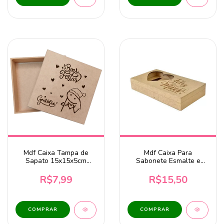
Mdf Caixa Tampa de
Mdf Caixa Para
Sapato 15x15x5cm
Sabonete Esmalte e
Bento Boas Festas
Batom 20x11x4cm
Gravada Feliz Dia das
R$7,99
R$15,50
Mães