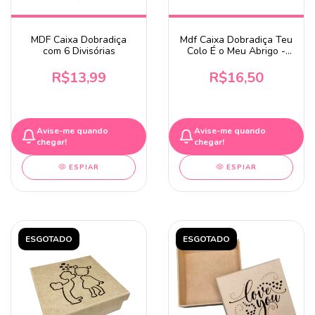
MDF Caixa Dobradiça
Mdf Caixa Dobradiça Teu
com 6 Divisórias
Colo É o Meu Abrigo -
26x19x6cm
R$13,99
R$16,50
Avise-me quando
Avise-me quando
chegar!
chegar!
ESPIAR
ESPIAR
ESGOTADO
ESGOTADO