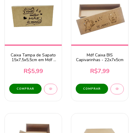
Caixa Tampa de Sapato
Mdf Caixa BIS
15x7,5x5,5cm em Mdf -
Capivarinhas - 22x7x5cm
Você é a Melhor Mãe do
Mundo
R$5,99
R$7,99