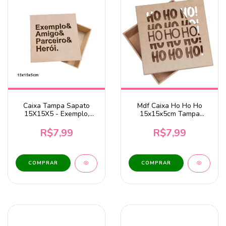
Caixa Tampa Sapato
Mdf Caixa Ho Ho Ho
15X15X5 - Exemplo,
15x15x5cm Tampa
Amigo, Parceiro, Herói -
Sapato
MDF
R$7,99
R$7,99