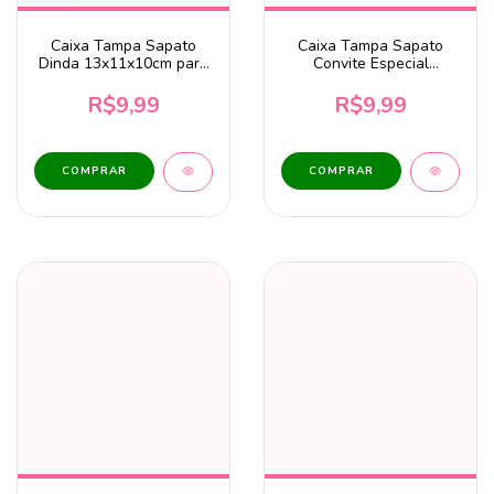
Caixa Tampa Sapato
Caixa Tampa Sapato
Dinda 13x11x10cm para
Convite Especial
1 caneca - MDF Cru
13x11x10cm para 1
Caneca – MDF Cru
R$9,99
R$9,99