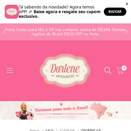
o
Frete Grátis para MG e SP nas compras acima de R$249. Demais
regiões do Brasil R$20 OFF no frete.
0
Início
>
MDF
>
CAIXAS
>
DIVERSAS