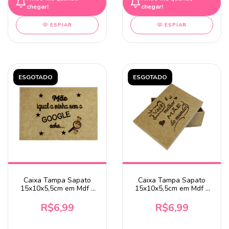
chegar!
chegar!
ESPIAR
ESPIAR
ESGOTADO
ESGOTADO
Caixa Tampa Sapato
Caixa Tampa Sapato
15x10x5,5cm em Mdf -
15x10x5,5cm em Mdf -
Mãe Igual a Minha Nem
Você é a Melhor Mãe do
o Google Acha
Mundo
R$6,99
R$6,99