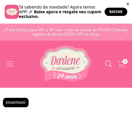
o
Frete Grátis para MG e SP nas compras acima de R$249. Demais
regiões do Brasil R$20 OFF no frete.
0
ESGOTADO