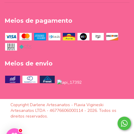
Meios de pagamento
Meios de envio
Copyright Darlene Artesanatos - Flavia Vigineski
Artesanatos LTDA - 46776606000114 - 2026. Todos os
direitos reservados.
4