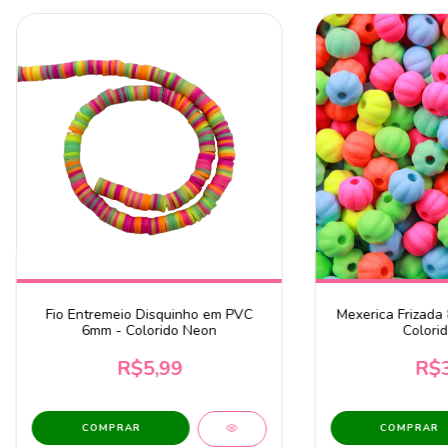
Fio Entremeio Disquinho em PVC
Mexerica Frizada
6mm - Colorido Neon
Colori
R$5,99
R$3