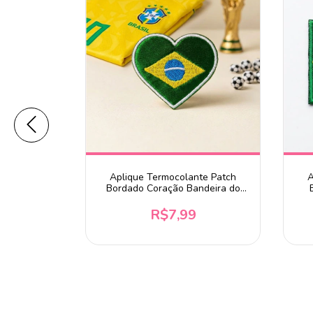
ares Tigre
Aplique Termocolante Patch
A
i Brasil
Bordado Coração Bandeira do
Brasil 6x5cm
2,50
R$7,99
 chegar!