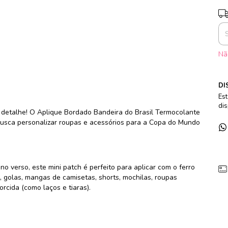
En
Nã
DI
Est
dis
detalhe! O Aplique Bordado Bandeira do Brasil Termocolante
busca personalizar roupas e acessórios para a Copa do Mundo
o verso, este mini patch é perfeito para aplicar com o ferro
 golas, mangas de camisetas, shorts, mochilas, roupas
orcida (como laços e tiaras).