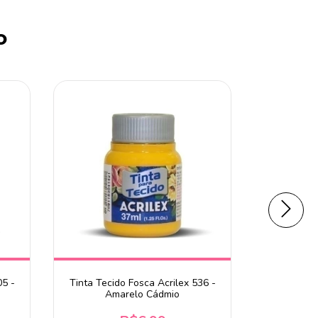
o
05 -
Tinta Tecido Fosca Acrilex 536 -
Tinta Teci
Amarelo Cádmio
Azu