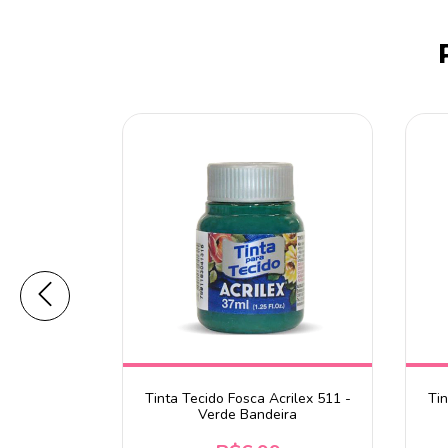
es N 29
Tinta Tecido Fosca Acrilex 511 -
Tin
Verde Bandeira