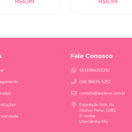
R$6,99
R$6,99
s
Fale Conosco
ar
5534984355252
Pagamento
(34) 98435-5252
iradas
contato@darlene.com.br
voluções
Expedição Site: Av.
Afonso Pena, 1180,
2º Andar,
Privacidade
Uberlândia-MG