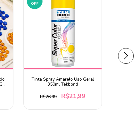
OFF
OFF
ndo
Tinta Spray Amarelo Uso Geral
Tinta Spra
G -
350ml Tekbond
R$21,99
R$26,99
R$26