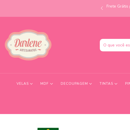
Frete Gráti
às 12h e receba no mesmo dia! Consulte condições.
VELAS
MDF
DECOUPAGEM
TINTAS
PI