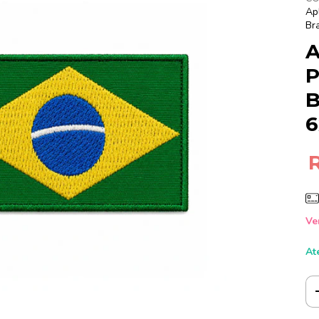
Ap
Br
A
P
B
6
Ve
At