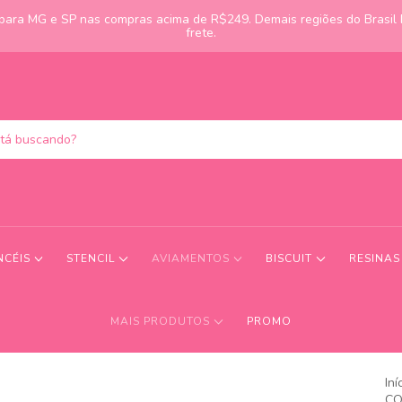
s para MG e SP nas compras acima de R$249. Demais regiões do Brasil
frete.
NCÉIS
STENCIL
AVIAMENTOS
BISCUIT
RESINA
MAIS PRODUTOS
PROMO
Iní
CO