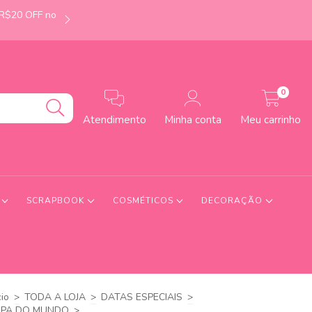
 R$20 OFF no
É de Uberlândia-MG? Faça seu pedido até às 12h e
0
Atendimento
Minha conta
Meu carrinho
S
SCRAPBOOK
COSMÉTICOS
DECORAÇÃO
cio
>
TODA A LOJA
>
DATAS ESPECIAIS
>
PA DO MUNDO
>