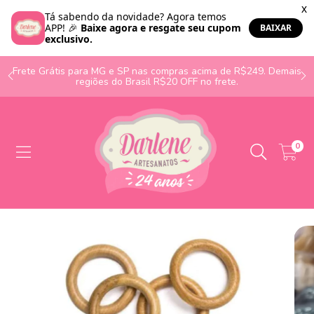
o
Frete Grátis para MG e SP nas compras acima de R$249. Demais
regiões do Brasil R$20 OFF no frete.
0