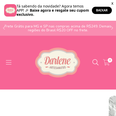
o
Frete Grátis para MG e SP nas compras acima de R$249. Demais
regiões do Brasil R$20 OFF no frete.
0