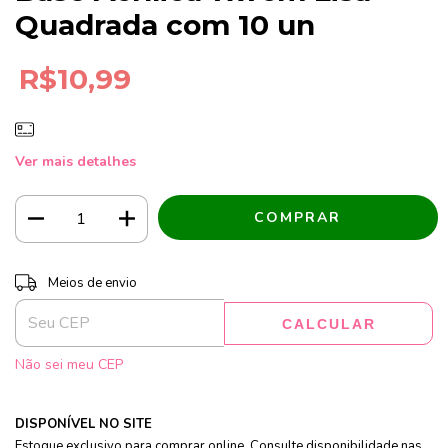
Quadrada com 10 un
R$10,99
Ver mais detalhes
Entregas para o CEP:
ALTERAR CEP
Meios de envio
CALCULAR
Não sei meu CEP
DISPONÍVEL NO SITE
Estoque exclusivo para comprar online. Consulte disponibilidade nas