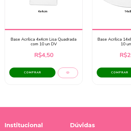
Base Acrílica 4x4cm Lisa Quadrada
Base Acrílica 14x
com 10 un DV
10 un
R$4,50
R$2
Institucional
Dúvidas