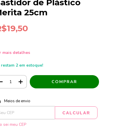
astidor de Plástico
erita 25cm
R$19,50
r mais detalhes
 restam
2
em estoque!
tregas para o CEP:
ALTERAR CEP
Meios de envio
CALCULAR
o sei meu CEP