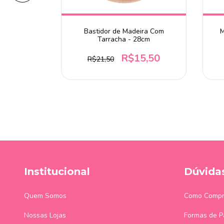
ha - 22cm
Bastidor de Madeira Com
M
Tarracha - 28cm
9
R$15,50
R$21,50
 chegar!
Institucional
Dúvida
Quem Somos
Como Compr
Nossas Lojas
Formas de 