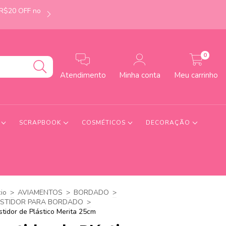
 R$20 OFF no
É de Uberlândia-MG? Faça seu pedido até às 12h e
0
Atendimento
Minha conta
Meu carrinho
S
SCRAPBOOK
COSMÉTICOS
DECORAÇÃO
cio
>
AVIAMENTOS
>
BORDADO
>
STIDOR PARA BORDADO
>
stidor de Plástico Merita 25cm