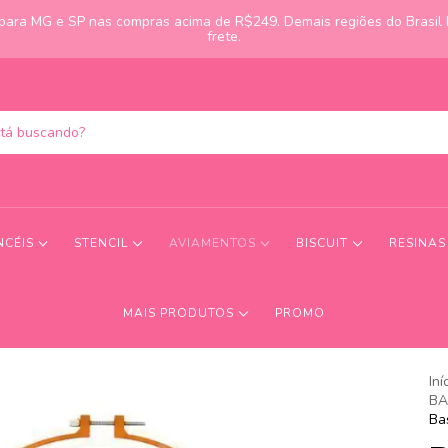
s para MG e SP nas compras acima de R$249. Demais regiões do Brasil
frete.
NCÉIS
STENCIL
AVIAMENTOS
BISCUIT
RESINA
MAIS PRODUTOS
PROMO
Iní
BA
Ba