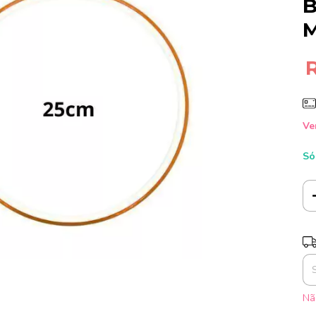
B
M
Ve
Só
En
Nã