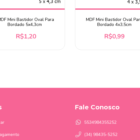
DF Mini Bastidor Oval Para
MDF Mini Bastidor Oval Pa
Bordado 5x4,3cm
Bordado 4x3,5cm
R$1,20
R$0,99
s
Fale Conosco
ar
5534984355252
Pagamento
(34) 98435-5252