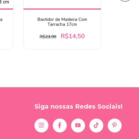
ra
Bastidor de Madeira Com
Bastidor d
Tarracha 17cm
R$14,50
R$23,99
Siga nossas Redes Sociais!