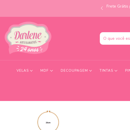
Frete Gráti
às 12h e receba no mesmo dia! Consulte condições.
VELAS
MDF
DECOUPAGEM
TINTAS
PI