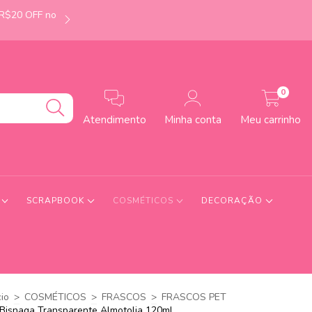
 R$20 OFF no
É de Uberlândia-MG? Faça seu pedido até às 12h e
0
Atendimento
Minha conta
Meu carrinho
S
SCRAPBOOK
COSMÉTICOS
DECORAÇÃO
cio
>
COSMÉTICOS
>
FRASCOS
>
FRASCOS PET
Bisnaga Transparente Almotolia 120ml