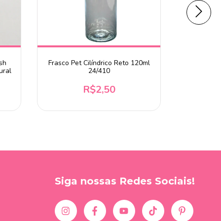
sh
Frasco Pet Cilíndrico Reto 120ml
Frasco Pet
ural
24/410
R$2,50
Siga nossas Redes Sociais!