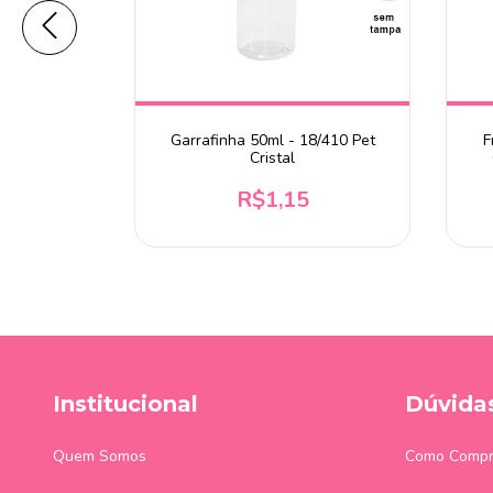
l Natural
Garrafinha 50ml - 18/410 Pet
F
Cristal
R$1,15
Institucional
Dúvida
Quem Somos
Como Compr