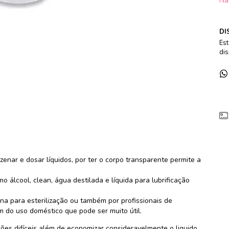
Nã
DI
Est
dis
enar e dosar líquidos, por ter o corpo transparente permite a
o álcool, clean, água destilada e líquida para lubrificação
na para esterilização ou também por profissionais de
ém do uso doméstico que pode ser muito útil.
ções difíceis além de economizar consideravelmente o liquido