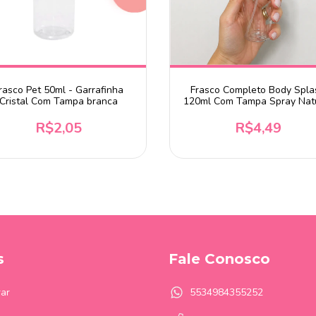
rasco Pet 50ml - Garrafinha
Frasco Completo Body Spla
Cristal Com Tampa branca
120ml Com Tampa Spray Nat
R$2,05
R$4,49
s
Fale Conosco
ar
5534984355252