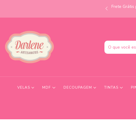
Frete Gráti
às 12h e receba no mesmo dia! Consulte condições.
VELAS
MDF
DECOUPAGEM
TINTAS
PI