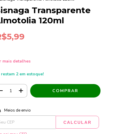
isnaga Transparente
lmotolia 120ml
R$5,99
r mais detalhes
 restam
2
em estoque!
tregas para o CEP:
ALTERAR CEP
Meios de envio
CALCULAR