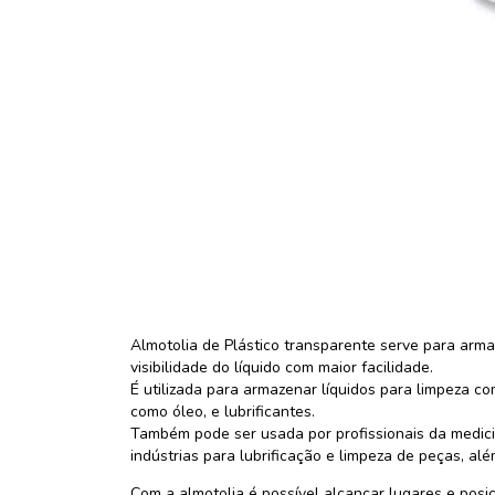
Almotolia de Plástico transparente serve para armaz
visibilidade do líquido com maior facilidade.
É utilizada para armazenar líquidos para limpeza com
como óleo, e lubrificantes.
Também pode ser usada por profissionais da medici
indústrias para lubrificação e limpeza de peças, al
Com a almotolia é possível alcançar lugares e posi