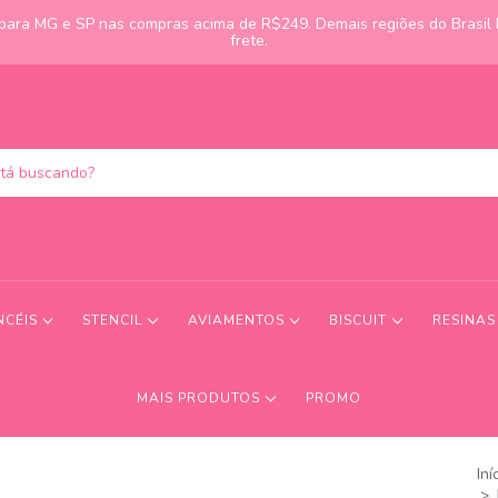
s para MG e SP nas compras acima de R$249. Demais regiões do Brasil
frete.
NCÉIS
STENCIL
AVIAMENTOS
BISCUIT
RESINA
MAIS PRODUTOS
PROMO
Iní
>