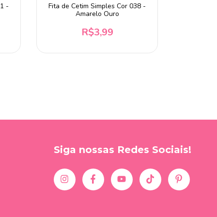
1 -
Fita de Cetim Simples Cor 038 -
Fita de Ce
Amarelo Ouro
R$3,99
Siga nossas Redes Sociais!