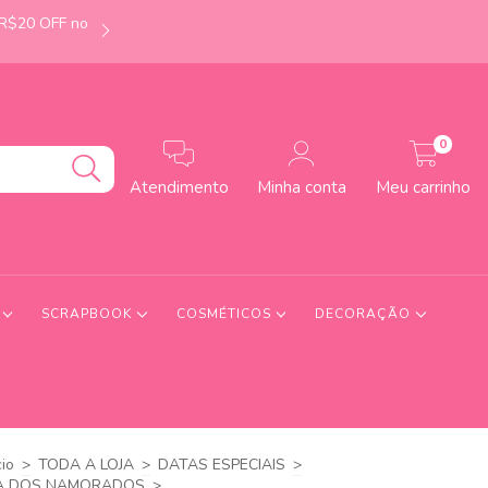
 R$20 OFF no
É de Uberlândia-MG? Faça seu pedido até às 12h e
0
Atendimento
Minha conta
Meu carrinho
S
SCRAPBOOK
COSMÉTICOS
DECORAÇÃO
cio
>
TODA A LOJA
>
DATAS ESPECIAIS
>
A DOS NAMORADOS
>