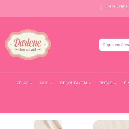
Frete Gráti
às 12h e receba no mesmo dia! Consulte condições.
VELAS
MDF
DECOUPAGEM
TINTAS
PI