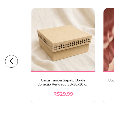
ão Decorado
Caixa Tampa Sapato Borda
Buq
 MDF
Coração Rendado 30x30x10 cm
MDF Cru
9
R$29,99
 chegar!