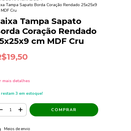
ixa Tampa Sapato Borda Coração Rendado 25x25x9
 MDF Cru
aixa Tampa Sapato
orda Coração Rendado
5x25x9 cm MDF Cru
R$19,50
r mais detalhes
 restam
3
em estoque!
tregas para o CEP:
ALTERAR CEP
Meios de envio