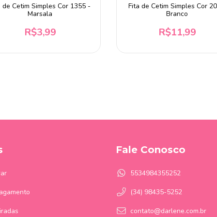
a de Cetim Simples Cor 1355 -
Fita de Cetim Simples Cor 20
Marsala
Branco
R$3,99
R$11,99
s
Fale Conosco
ar
5534984355252
Pagamento
(34) 98435-5252
iradas
contato@darlene.com.br