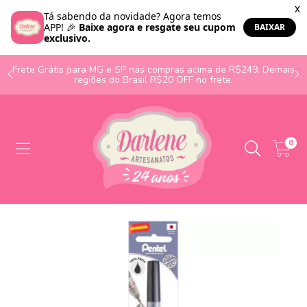
o
Frete Grátis para MG e SP nas compras acima de R$249. Demais
regiões do Brasil R$20 OFF no frete.
0