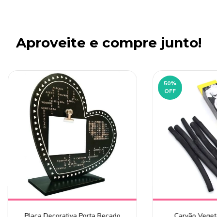
Aproveite e compre junto!
50
%
OFF
Placa Decorativa Porta Recado
Carvão Vegeta