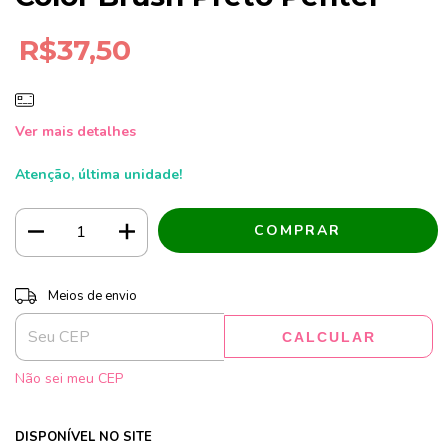
R$37,50
Ver mais detalhes
Atenção, última unidade!
Entregas para o CEP:
ALTERAR CEP
Meios de envio
CALCULAR
Não sei meu CEP
DISPONÍVEL NO SITE