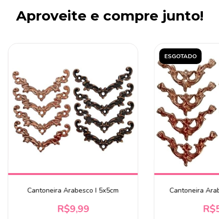
Aproveite e compre junto!
ESGOTADO
Cantoneira Arabesco I 5x5cm
Cantoneira Ara
R$9,99
R$5