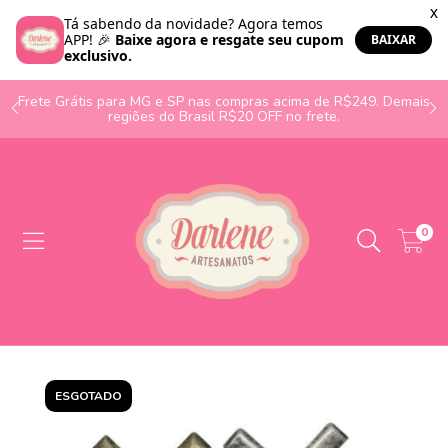
o
Frete Grátis para MG e SP nas compras acima de R$249. Demais
regiões do Brasil R$20 OFF no frete.
0
ESGOTADO