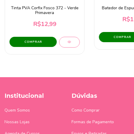
Tinta PVA Corfix Fosco 372 - Verde
Batedor de Espu
Primavera
R$1
R$12,99
COMPRAR
Institucional
Dúvidas
Quem Somos
Como Comprar
Nossas Lojas
Formas de Pagamento
Agenda de Cursos
Envios e Retiradas