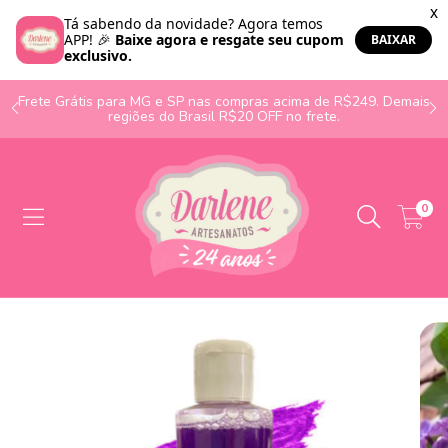
o
Frete Grátis para MG e SP nas compras acima de R$249. Demais
regiões do Brasil R$20 OFF no frete.
0