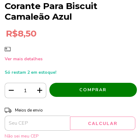
Corante Para Biscuit
Camaleão Azul
R$8,50
Ver mais detalhes
Só restam
2
em estoque!
Entregas para o CEP:
ALTERAR CEP
Meios de envio
CALCULAR
Não sei meu CEP