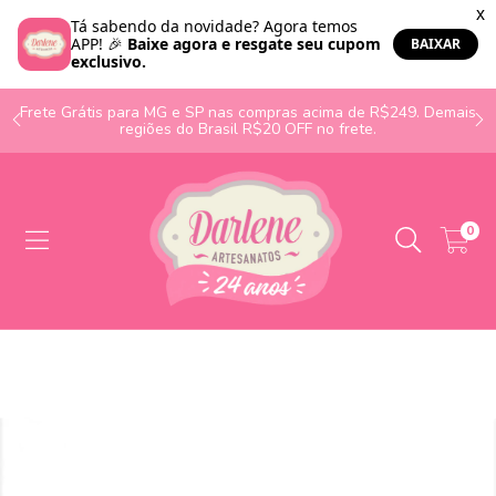
o
Frete Grátis para MG e SP nas compras acima de R$249. Demais
regiões do Brasil R$20 OFF no frete.
0