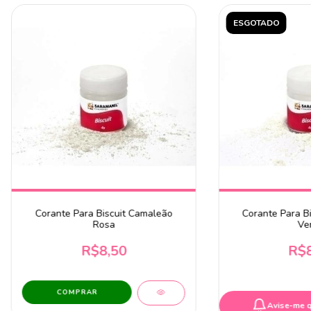
ESGOTADO
Corante Para Biscuit Camaleão
Corante Para B
Rosa
Ve
R$8,50
R$8
Avise-me 