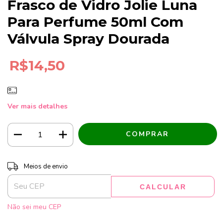
Frasco de Vidro Jolie Luna
Para Perfume 50ml Com
Válvula Spray Dourada
R$14,50
Ver mais detalhes
Entregas para o CEP:
ALTERAR CEP
Meios de envio
CALCULAR
Não sei meu CEP