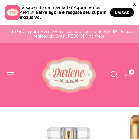
o
Frete Grátis para MG e SP nas compras acima de R$249. Demais
regiões do Brasil R$20 OFF no frete.
0