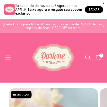
o
Frete Grátis para MG e SP nas compras acima de R$249. Demais
regiões do Brasil R$20 OFF no frete.
0
ESGOTADO