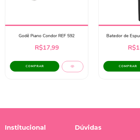
Godê Piano Condor REF 592
Batedor de Espu
R$17,99
R$1
Institucional
Dúvidas