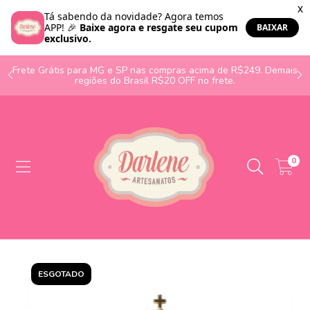
o
Frete Grátis para MG e SP nas compras acima de R$249. Demais
regiões do Brasil R$20 OFF no frete.
0
ESGOTADO