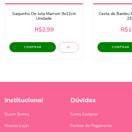
Saquinho De Juta Marrom 9x12cm
Cesta de Bambu F
Unidade
25
R$2,99
R$1
Institucional
Dúvidas
Quem Somos
Como Comprar
Nossas Lojas
Formas de Pagamento