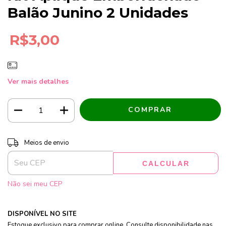
Balão Junino 2 Unidades
R$3,00
Ver mais detalhes
Entregas para o CEP:
ALTERAR CEP
Meios de envio
CALCULAR
Não sei meu CEP
DISPONÍVEL NO SITE
Estoque exclusivo para comprar online. Consulte disponibilidade nas