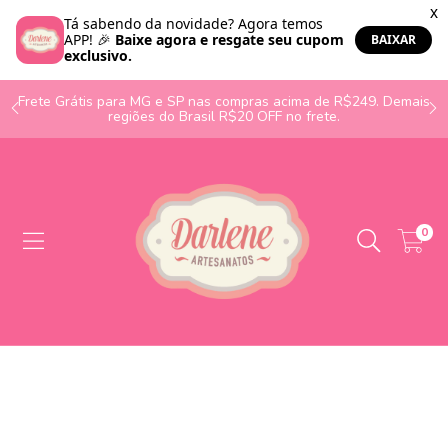
o
Frete Grátis para MG e SP nas compras acima de R$249. Demais
regiões do Brasil R$20 OFF no frete.
0