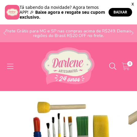
o
Frete Grátis para MG e SP nas compras acima de R$249. Demais
regiões do Brasil R$20 OFF no frete.
0