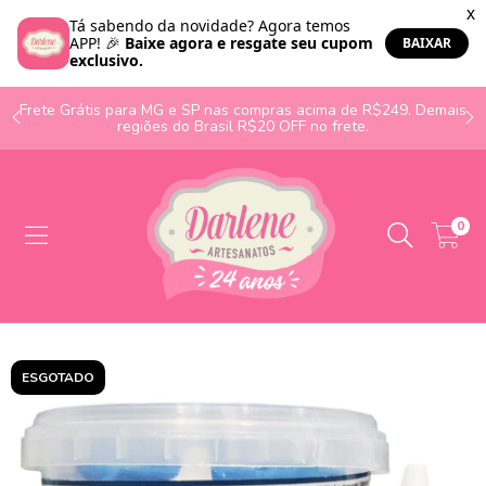
o
Frete Grátis para MG e SP nas compras acima de R$249. Demais
regiões do Brasil R$20 OFF no frete.
0
ESGOTADO