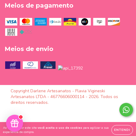
Meios de pagamento
Meios de envio
Copyright Darlene Artesanatos - Flavia Vigineski
Artesanatos LTDA - 46776606000114 - 2026. Todos os
direitos reservados.
4
Ao navegar por este site
você aceita o uso de cookies
para agilizar a sua
ENTENDI
experiência de compra.