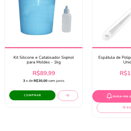
Kit Silicone e Catalisador Siqmol
Espátula de Poli
para Moldes - 1kg
Uni
R$89,99
R$1
3
x de
R$30,00
sem juros
Avise-me 
E