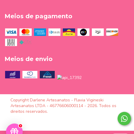
Meios de pagamento
Meios de envio
Copyright Darlene Artesanatos - Flavia Vigineski
Artesanatos LTDA - 46776606000114 - 2026. Todos os
direitos reservados.
4