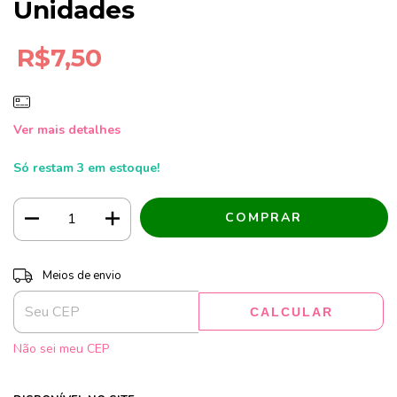
Unidades
R$7,50
Ver mais detalhes
Só restam
3
em estoque!
Entregas para o CEP:
ALTERAR CEP
Meios de envio
CALCULAR
Não sei meu CEP