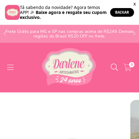
o
Frete Grátis para MG e SP nas compras acima de R$249. Demais
regiões do Brasil R$20 OFF no frete.
0