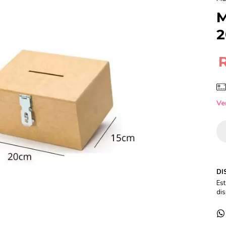
M
2
Ve
DI
Est
dis