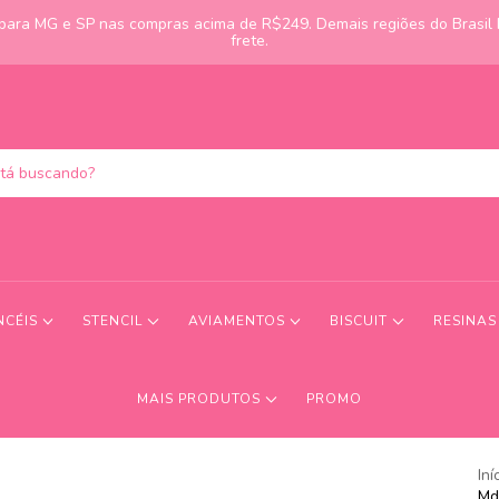
s para MG e SP nas compras acima de R$249. Demais regiões do Brasil
frete.
NCÉIS
STENCIL
AVIAMENTOS
BISCUIT
RESINA
MAIS PRODUTOS
PROMO
Iní
Md