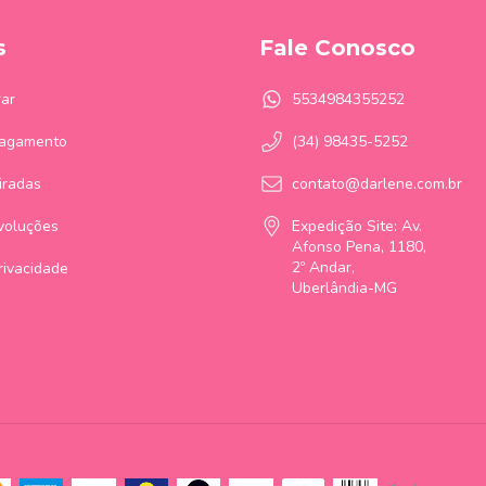
s
Fale Conosco
ar
5534984355252
Pagamento
(34) 98435-5252
iradas
contato@darlene.com.br
voluções
Expedição Site: Av.
Afonso Pena, 1180,
2º Andar,
Privacidade
Uberlândia-MG