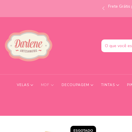
Frete Gráti
às 12h e receba no mesmo dia! Consulte condições.
VELAS
MDF
DECOUPAGEM
TINTAS
PI
ESGOTADO