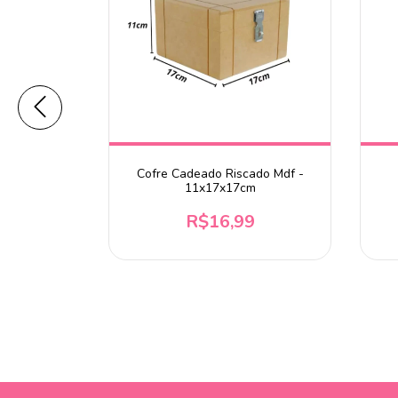
ado Mdf -
Cofre Cadeado Riscado Mdf -
cm
11x17x17cm
9
R$16,99
 chegar!