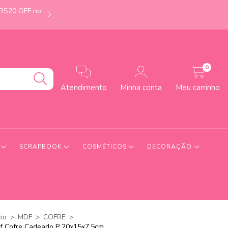
 R$20 OFF no
É de Uberlândia-MG? Faça seu pedido até às 12h e
0
Atendimento
Minha conta
Meu carrinho
S
SCRAPBOOK
COSMÉTICOS
DECORAÇÃO
cio
>
MDF
>
COFRE
>
f Cofre Cadeado P 20x15x7,5cm