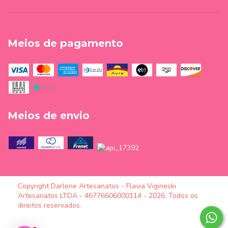
Meios de pagamento
Meios de envio
Copyright Darlene Artesanatos - Flavia Vigineski
Artesanatos LTDA - 46776606000114 - 2026. Todos os
direitos reservados.