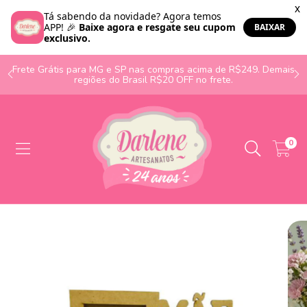
o
Frete Grátis para MG e SP nas compras acima de R$249. Demais
regiões do Brasil R$20 OFF no frete.
0