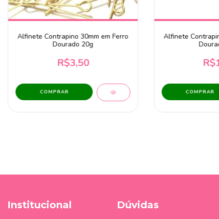
Alfinete Contrapino 30mm em Ferro
Alfinete Contrap
Dourado 20g
Doura
R$3,50
R$1
Institucional
Dúvidas