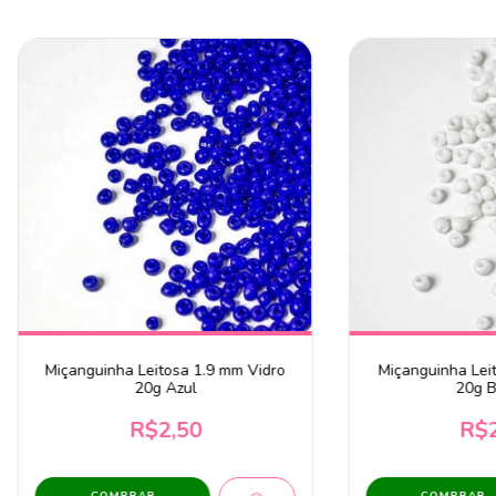
Miçanguinha Leitosa 1.9 mm Vidro
Miçanguinha Lei
20g Azul
20g B
R$2,50
R$2