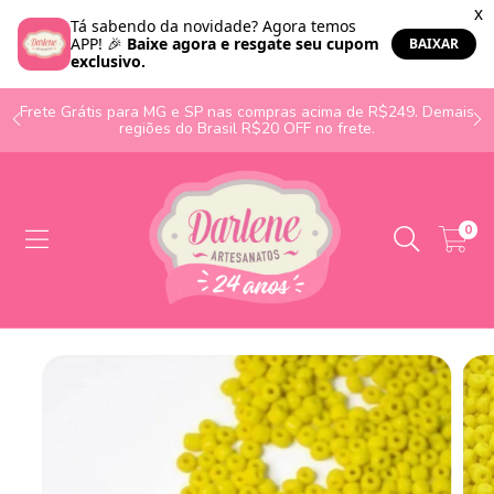
o
Frete Grátis para MG e SP nas compras acima de R$249. Demais
regiões do Brasil R$20 OFF no frete.
0